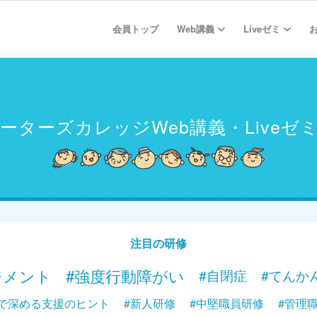
会員トップ
Web講義
Liveゼミ
ーターズカレッジ
Web講義・Liveゼ
注目の研修
ジメント
#強度行動障がい
#自閉症
#てんか
で深める支援のヒント
#新人研修
#中堅職員研修
#管理