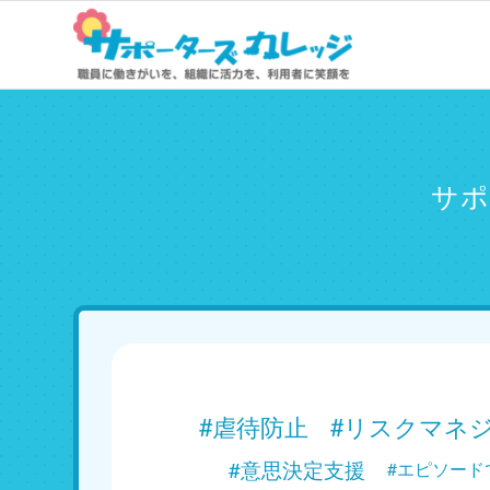
サポ
#虐待防止
#リスクマネ
#意思決定支援
#エピソード