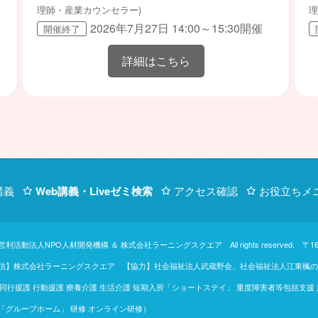
理師・産業カウンセラー)
理
2026年7月27日 14:00～15:30開催
開催終了
詳細はこちら
講義
Web講義・Liveゼミ検索
アクセス確認
お役立ちメ
営利活動法人NPO人材開発機構
＆
株式会社ラーニングスクエア
All rights reserve
【制作・配信】株式会社ラーニングスクエア 【協力】社会福祉法人武蔵野会、社会福祉法人江
行援護 行動援護 療養介護 生活介護 短期入所「ショートステイ」 重度障害者等包括支援
助「グループホーム」 研修 オンライン研修）