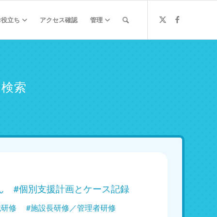
お役立ち
アクセス確認
管理
ミ検索
ん
#個別支援計画とケース記録
職研修
#施設長研修／管理者研修