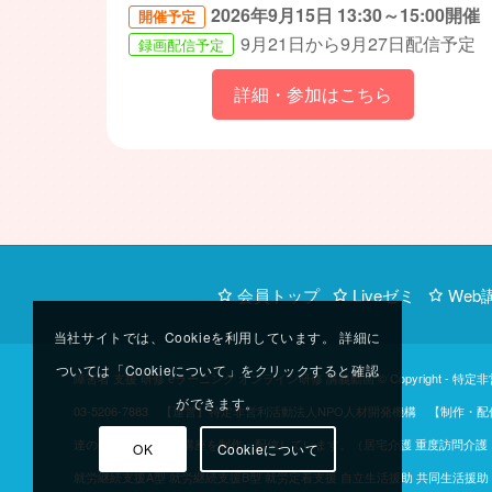
2026年9月15日 13:30～15:00開催
開催予定
9月21日から9月27日配信予定
録画配信予定
詳細・参加はこちら
会員トップ
Liveゼミ
Web
当社サイトでは、Cookieを利用しています。 詳細に
ついては「Cookieについて」をクリックすると確認
障害者 支援 研修 eラーニング オンライン研修 講義動画 © Copyright -
特定非
ができます。
03-5206-7883 【運営】特定非営利活動法人NPO人材開発機構 
達のご協力のもと、講座を制作・配信しています。（居宅介護 重度訪問介護 同
OK
Cookieについて
就労継続支援A型 就労継続支援B型 就労定着支援 自立生活援助 共同生活援