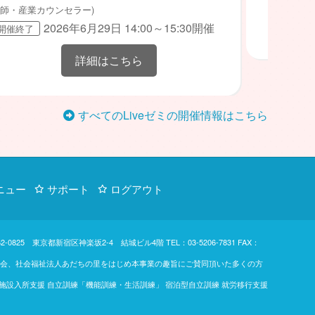
師・産業カウンセラー)
2026年6月29日 14:00～15:30開催
開催終了
詳細はこちら
すべてのLiveゼミの開催情報はこちら
ニュー
サポート
ログアウト
d. 〒162-0825 東京都新宿区神楽坂2-4 結城ビル4階
TEL：03-5206-7831
FAX：
東楓の会、社会福祉法人あだちの里をはじめ本事業の趣旨にご賛同頂いた多くの方
 施設入所支援 自立訓練「機能訓練・生活訓練」 宿泊型自立訓練 就労移行支援