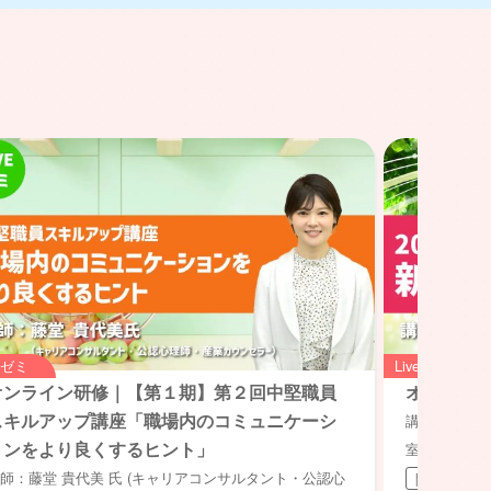
veゼミ
Liveゼミ
オンライン研修｜【第１期】第２回中堅職員
オンライ
スキルアップ講座「職場内のコミュニケーシ
講師：山内哲
ョンをより良くするヒント」
室長）
師：藤堂 貴代美 氏 (キャリアコンサルタント・公認心
開催終了