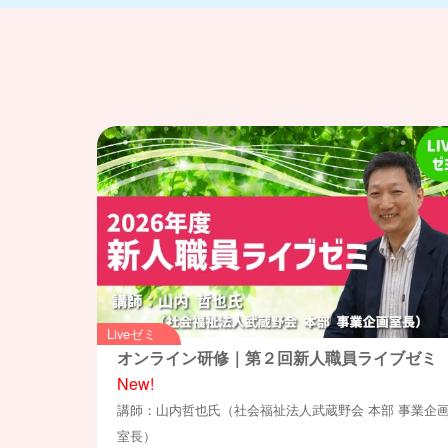
Liveゼミ
オンライン研修｜第２回新人職員ライブゼミ
New!
講師：山内哲也氏（社会福祉法人武蔵野会 本部 事業企
室長）