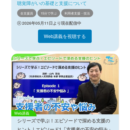
聴覚障がいの基礎と支援について
全支援員
15分で学ぶ
利用者支援・技法
2026年05月11日より現在配信中
Web講義を視聴する
Web講義
シリーズで学ぶ！エピソードで深める支援の
ヒント｜エピソード1「支援者の不安や悩み」