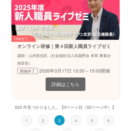
Liveゼミ
オンライン研修｜第４回新人職員ライブゼミ
講師：山内哲也氏（社会福祉法人武蔵野会 本部 事業企
画室長）
2026年3月17日 13:30～15:00開催
開催終了
詳細はこちら
623 件見つかりました。
【3ページ目（52ページ中）】
1
2
3
4
5
6