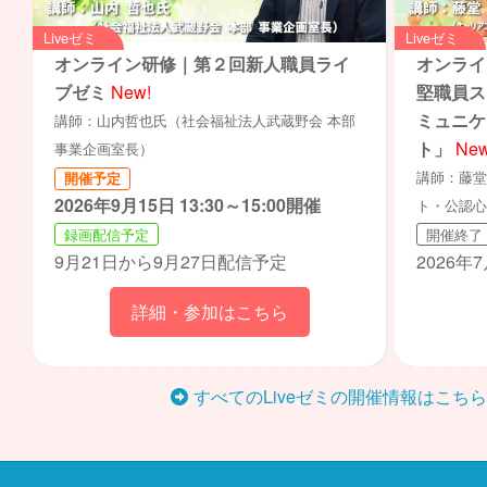
Liveゼミ
Liveゼミ
オンライン研修｜第２回新人職員ライ
オンライ
ブゼミ
New!
堅職員ス
ミュニケ
講師：山内哲也氏（社会福祉法人武蔵野会 本部
ト」
New
事業企画室長）
講師：藤堂
開催予定
2026年9月15日 13:30～15:00開催
ト・公認心
録画配信予定
開催終了
9月21日から9月27日配信予定
2026年7
詳細・参加はこちら
すべてのLiveゼミの開催情報はこちら