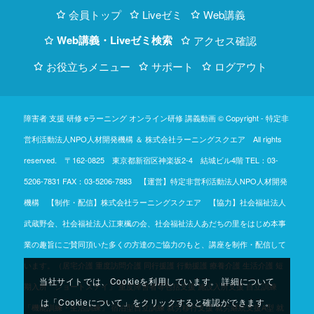
会員トップ
Liveゼミ
Web講義
Web講義・Liveゼミ検索
アクセス確認
お役立ちメニュー
サポート
ログアウト
障害者 支援 研修 eラーニング オンライン研修 講義動画 © Copyright -
特定非
営利活動法人NPO人材開発機構
＆
株式会社ラーニングスクエア
All rights
reserved. 〒162-0825 東京都新宿区神楽坂2-4 結城ビル4階
TEL：03-
5206-7831
FAX：03-5206-7883 【運営】特定非営利活動法人NPO人材開発
機構 【制作・配信】株式会社ラーニングスクエア 【協力】社会福祉法人
武蔵野会、社会福祉法人江東楓の会、社会福祉法人あだちの里をはじめ本事
業の趣旨にご賛同頂いた多くの方達のご協力のもと、講座を制作・配信して
います。（居宅介護 重度訪問介護 同行援護 行動援護 療養介護 生活介護 短
当社サイトでは、Cookieを利用しています。 詳細について
期入所「ショートステイ」 重度障害者等包括支援 施設入所支援 自立訓練
は「Cookieについて」をクリックすると確認ができます。
「機能訓練・生活訓練」 宿泊型自立訓練 就労移行支援 就労継続支援A型 就