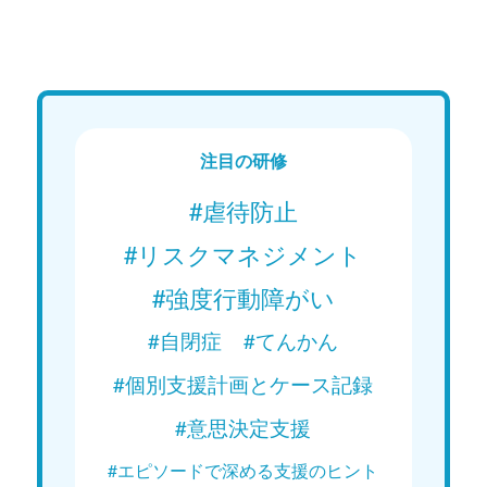
15分で学ぶ！障がい者支援の基礎｜
15分
第1回「精神障がいの概要」
第2回
現在配信中
現在
Web講義を視聴する
注目の研修
#虐待防止
#リスクマネジメント
#強度行動障がい
#自閉症
#てんかん
#個別支援計画とケース記録
#意思決定支援
#エピソードで深める支援のヒント