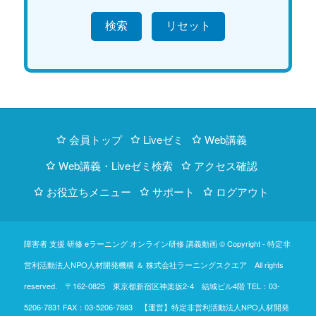
検索
会員トップ
Liveゼミ
Web講義
Web講義・Liveゼミ検索
アクセス確認
お役立ちメニュー
サポート
ログアウト
障害者 支援 研修 eラーニング オンライン研修 講義動画 © Copyright -
特定非
営利活動法人NPO人材開発機構
＆
株式会社ラーニングスクエア
All rights
reserved. 〒162-0825 東京都新宿区神楽坂2-4 結城ビル4階
TEL：03-
5206-7831
FAX：03-5206-7883 【運営】特定非営利活動法人NPO人材開発