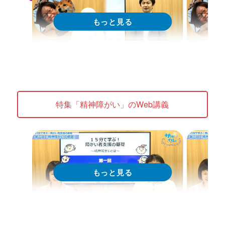
Web講義
We
15分で学ぶ！障がい者支援の基礎｜
15分
第1回「精神障害リハビリテーショ
第2回
特集「精神障がい」のWeb講義
ンの概念」
ンの理
Web講義を視聴する
特集 Web講義
特集 Web