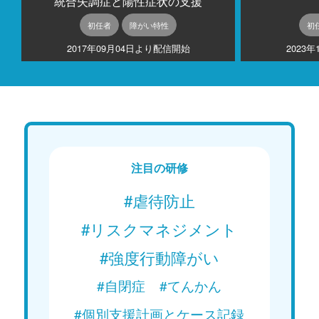
統合失調症と陽性症状の支援
初任者
障がい特性
初
2017年09月04日より配信開始
2023
注目の研修
#虐待防止
#リスクマネジメント
#強度行動障がい
#自閉症
#てんかん
#個別支援計画とケース記録