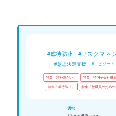
Web講義
15分で学ぶ！障がい者支援の基礎｜第1回
「知的障がいと認知症の違い」
Web講義を視聴する
#虐待防止
#リスクマネ
#意思決定支援
#エピソード
特集「精神障がい」
特集「特例子会社職
特集「虐待防止」
特集「教職員のための
選択
Web講座 (507)