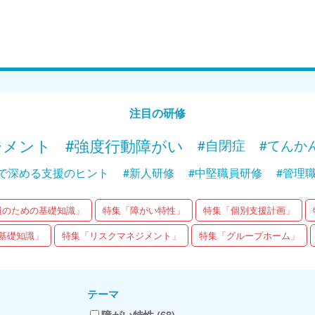
Web講義
Web
15分で学ぶ！障がい者支援の基礎｜第2回
15分で
「他の疾病との見分け方のポイント」
「知的
“見える
Web講義を視聴する
注目の研修
ジメント
#強度行動障がい
#自閉症
#てんか
で深める支援のヒント
#新人研修
#中堅職員研修
#管理
員のための基礎知識」
特集「障がい特性」
特集「個別支援計画」
基礎知識」
特集「リスクマネジメント」
特集「グループホーム」
テーマ
障がい特性 (68)