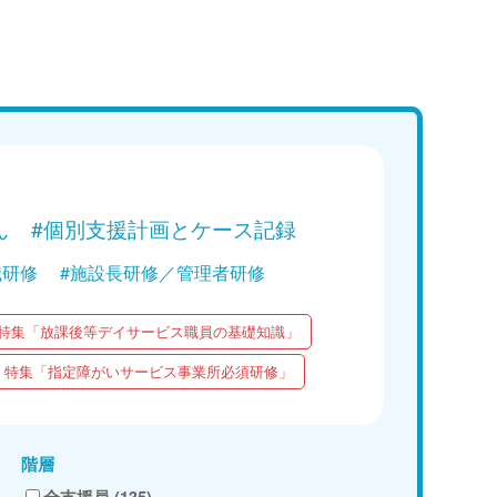
講義
学ぶ！障がい者支援の基礎｜第3回
障がい者の認知症ケア」～変化を
化” しながら実践しよう～
Web講義を視聴する
ん
#個別支援計画とケース記録
職研修
#施設長研修／管理者研修
特集「放課後等デイサービス職員の基礎知識」
特集「指定障がいサービス事業所必須研修」
階層
全支援員 (135)