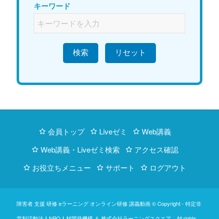
キーワード
検索
会員トップ
Liveゼミ
Web講義
Web講義・Liveゼミ検索
アクセス確認
お役立ちメニュー
サポート
ログアウト
障害者 支援 研修 eラーニング オンライン研修 講義動画 © Copyright -
特定非
営利活動法人NPO人材開発機構
＆
株式会社ラーニングスクエア
All rights