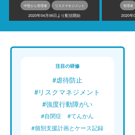
中堅から管理者
リスクマネジメント
管理者
2020年04月06日より配信開始
2020
注目の研修
#虐待防止
#リスクマネジメント
#強度行動障がい
#自閉症
#てんかん
#個別支援計画とケース記録