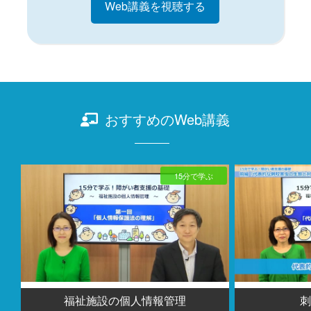
Web講義を視聴する
おすすめのWeb講義
15分で学ぶ
福祉施設の個人情報管理
刺