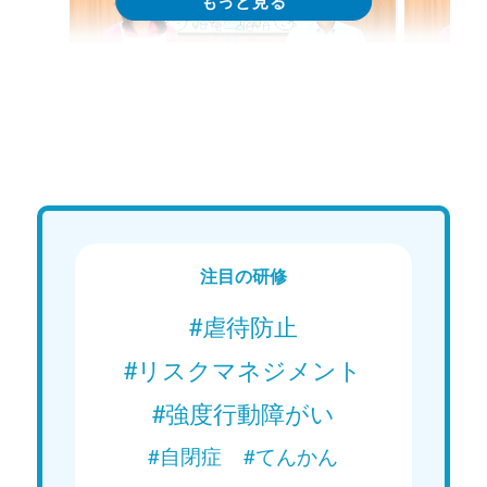
特集 Web講義
特集 Web
15分で学ぶ！障がい者支援の基礎｜
15分
第1回「障害者虐待とは」
第2回
のか」
現在配信中
現在
Web講義を視聴する
注目の研修
#虐待防止
#リスクマネジメント
#強度行動障がい
#自閉症
#てんかん