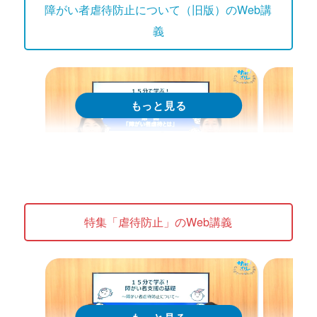
障がい者虐待防止について（旧版）のWeb講
義
Web講義
We
15分で学ぶ！障がい者支援の基礎｜
15分
特集「虐待防止」のWeb講義
第1回「障害者虐待とは」
第2回
のか」
Web講義を視聴する