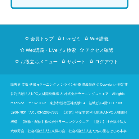
会員トップ
Liveゼミ
Web講義
Web講義・Liveゼミ検索
アクセス確認
お役立ちメニュー
サポート
ログアウト
障害者 支援 研修 eラーニング オンライン研修 講義動画 © Copyright -
特定非
営利活動法人NPO人材開発機構
＆
株式会社ラーニングスクエア
All rights
reserved. 〒162-0825 東京都新宿区神楽坂2-4 結城ビル4階
TEL：03-
5206-7831
FAX：03-5206-7883 【運営】特定非営利活動法人NPO人材開発
機構 【制作・配信】株式会社ラーニングスクエア 【協力】社会福祉法人
武蔵野会、社会福祉法人江東楓の会、社会福祉法人あだちの里をはじめ本事