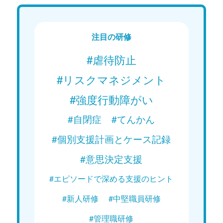
現在
Web講義を視聴する
注目の研修
#虐待防止
#リスクマネジメント
#強度行動障がい
#自閉症
#てんかん
#個別支援計画とケース記録
#意思決定支援
#エピソードで深める支援のヒント
#新人研修
#中堅職員研修
#管理職研修