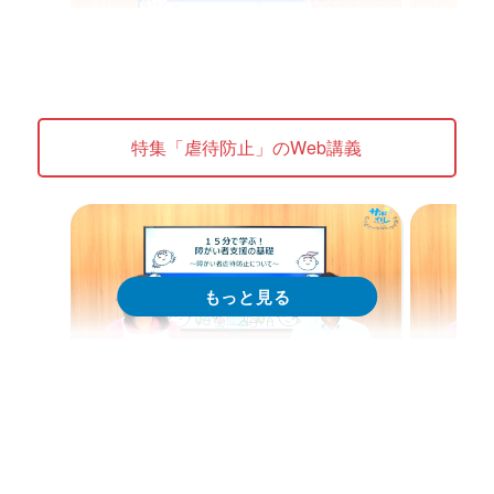
Web講義
We
ステップアップ講座 障がい者支援
ステッ
特集「虐待防止」のWeb講義
の実践 「怒りやストレスのコントロ
の実践
ール術」
対応」
Web講義を視聴する
特集 Web講義
特集 Web
15分で学ぶ！障がい者支援の基礎｜
15分
第1回「障害者虐待とは」
第2回
のか」
現在配信中