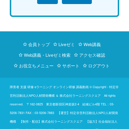
会員トップ
Liveゼミ
Web講義
Web講義・Liveゼミ検索
アクセス確認
お役立ちメニュー
サポート
ログアウト
障害者 支援 研修 eラーニング オンライン研修 講義動画 © Copyright -
特定非
営利活動法人NPO人材開発機構
＆
株式会社ラーニングスクエア
All rights
reserved. 〒162-0825 東京都新宿区神楽坂2-4 結城ビル4階
TEL：03-
5206-7831
FAX：03-5206-7883 【運営】特定非営利活動法人NPO人材開発
機構 【制作・配信】株式会社ラーニングスクエア 【協力】社会福祉法人