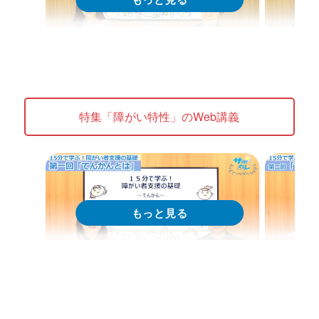
Web講義
We
15分で学ぶ！障がい者支援の基礎｜
15分
第1回「発達障がい児の理解」
第2回
特集「障がい特性」のWeb講義
本特性
Web講義を視聴する
特集 Web講義
特集 Web
15分で学ぶ！障がい者支援の基礎｜
15分
第1回「てんかんとは」
第2回