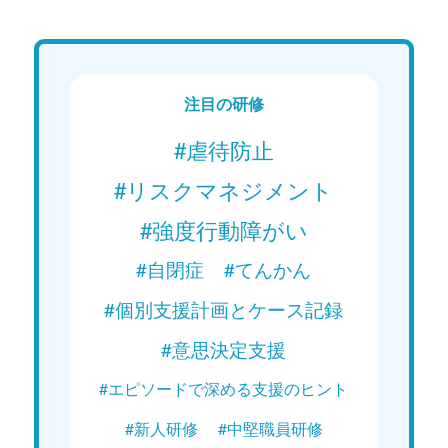
現在配信中
現在
Web講義を視聴する
注目の研修
#虐待防止
#リスクマネジメント
#強度行動障がい
#自閉症
#てんかん
#個別支援計画とケース記録
#意思決定支援
#エピソードで深める支援のヒント
#新人研修
#中堅職員研修