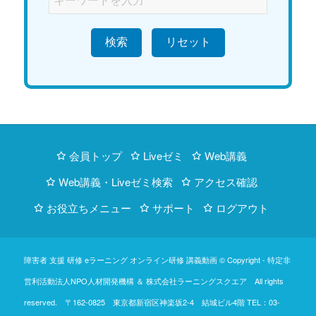
検索
会員トップ
Liveゼミ
Web講義
Web講義・Liveゼミ検索
アクセス確認
お役立ちメニュー
サポート
ログアウト
障害者 支援 研修 eラーニング オンライン研修 講義動画 © Copyright -
特定非
営利活動法人NPO人材開発機構
＆
株式会社ラーニングスクエア
All rights
reserved. 〒162-0825 東京都新宿区神楽坂2-4 結城ビル4階
TEL：03-