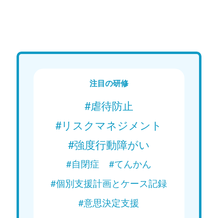
Web講義
We
15分で学ぶ！障がい者支援の基礎｜
15分
第1回「発達障がい児の理解」
第2回
本特性
Web講義を視聴する
注目の研修
#虐待防止
#リスクマネジメント
#強度行動障がい
#自閉症
#てんかん
#個別支援計画とケース記録
#意思決定支援