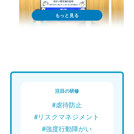
Web講義
We
15分で学ぶ！障がい者支援の基礎｜
15分
第1回「利用者意向の把握」
第2回
Web講義を視聴する
注目の研修
#虐待防止
#リスクマネジメント
#強度行動障がい