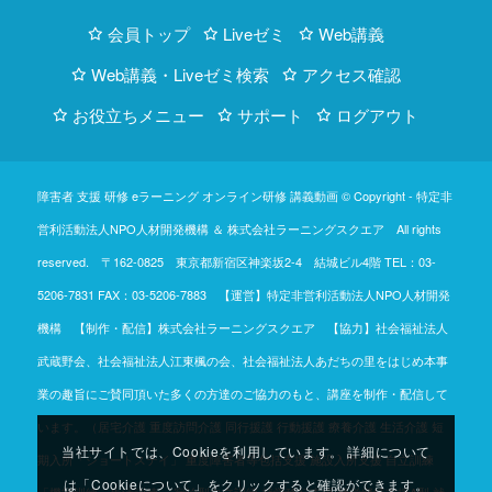
会員トップ
Liveゼミ
Web講義
Web講義・Liveゼミ検索
アクセス確認
お役立ちメニュー
サポート
ログアウト
障害者 支援 研修 eラーニング オンライン研修 講義動画 © Copyright -
特定非
営利活動法人NPO人材開発機構
＆
株式会社ラーニングスクエア
All rights
reserved. 〒162-0825 東京都新宿区神楽坂2-4 結城ビル4階
TEL：03-
5206-7831
FAX：03-5206-7883 【運営】特定非営利活動法人NPO人材開発
機構 【制作・配信】株式会社ラーニングスクエア 【協力】社会福祉法人
武蔵野会、社会福祉法人江東楓の会、社会福祉法人あだちの里をはじめ本事
業の趣旨にご賛同頂いた多くの方達のご協力のもと、講座を制作・配信して
います。（居宅介護 重度訪問介護 同行援護 行動援護 療養介護 生活介護 短
当社サイトでは、Cookieを利用しています。 詳細について
期入所「ショートステイ」 重度障害者等包括支援 施設入所支援 自立訓練
は「Cookieについて」をクリックすると確認ができます。
「機能訓練・生活訓練」 宿泊型自立訓練 就労移行支援 就労継続支援A型 就