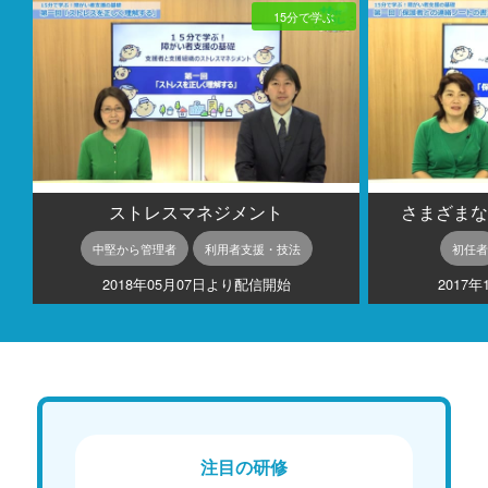
15分で学ぶ
ストレスマネジメント
さまざまな
中堅から管理者
利用者支援・技法
初任者
2018年05月07日より配信開始
2017
注目の研修