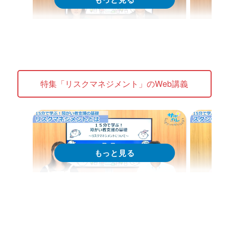
Web講義
We
15分で学ぶ！障がい者支援の基礎｜
15分
第1回「地域公益活動の取り組みの
第2回
特集「リスクマネジメント」のWeb講義
責務化」
Web講義を視聴する
特集 Web講義
特集 Web
15分で学ぶ！障がい者支援の基礎｜
15分
第1回「リスクマネジメントとは」
第1回