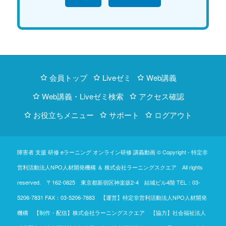
会員トップ
Liveゼミ
Web講義
Web講義・Liveゼミ検索
アクセス確認
お役立ちメニュー
サポート
ログアウト
障害者 支援 研修 eラーニング オンライン研修 講義動画 © Copyright -
特定非
営利活動法人NPO人材開発機構
＆
株式会社ラーニングスクエア
All rights
reserved. 〒162-0825 東京都新宿区神楽坂2-4 結城ビル4階
TEL：03-
5206-7831
FAX：03-5206-7883 【運営】特定非営利活動法人NPO人材開発
機構 【制作・配信】株式会社ラーニングスクエア 【協力】社会福祉法人