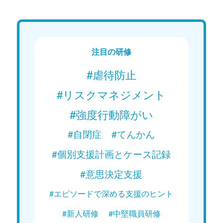
ン」
現在配信中
現在
Web講義を視聴する
注目の研修
#虐待防止
#リスクマネジメント
#強度行動障がい
#自閉症
#てんかん
#個別支援計画とケース記録
#意思決定支援
#エピソードで深める支援のヒント
#新人研修
#中堅職員研修