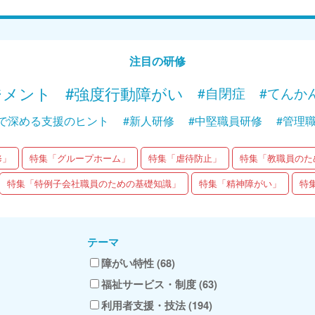
「社会問題化するハラスメントの発生と影
「ハラ
響」
Web講義を視聴する
注目の研修
ジメント
#強度行動障がい
#自閉症
#てんか
で深める支援のヒント
#新人研修
#中堅職員研修
#管理
修」
特集「グループホーム」
特集「虐待防止」
特集「教職員のた
特集「特例子会社職員のための基礎知識」
特集「精神障がい」
特
テーマ
障がい特性 (68)
福祉サービス・制度 (63)
利用者支援・技法 (194)