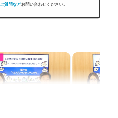
ご質問など
お問い合わせください。
中
講義
Web講義
学ぶ！障がい者支援の基礎｜第3回
15分で学ぶ！障がい