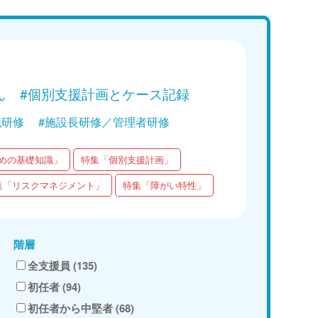
スメントのセルフチェック」
「ハラスメントの組
Web講義を視聴する
Web講
ん
#個別支援計画とケース記録
職研修
#施設長研修／管理者研修
めの基礎知識」
特集「個別支援計画」
集「リスクマネジメント」
特集「障がい特性」
階層
全支援員 (135)
初任者 (94)
初任者から中堅者 (68)