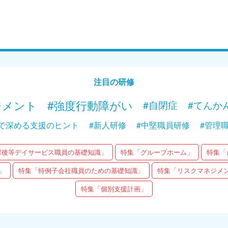
Web講義
Web
15分で学ぶ！障がい者支援の基礎｜第2回
15分で
「ことばの仕組み」
「聞こ
Web講義を視聴する
注目の研修
ジメント
#強度行動障がい
#自閉症
#てんか
で深める支援のヒント
#新人研修
#中堅職員研修
#管理
課後等デイサービス職員の基礎知識」
特集「グループホーム」
特集「
」
特集「特例子会社職員のための基礎知識」
特集「リスクマネジメ
特集「個別支援計画」