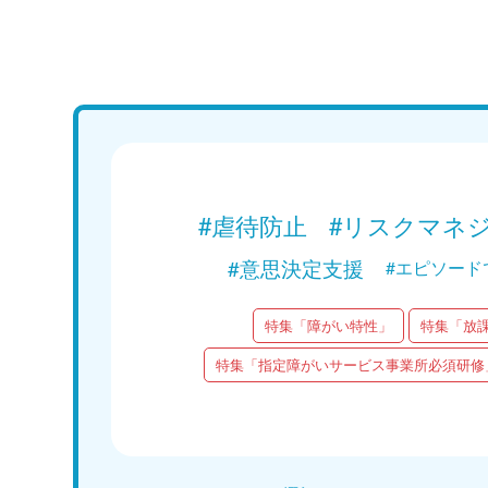
Web講義
15分で学ぶ！障がい者支援の基礎｜第1回
「言語聴覚士とは？」
Web講義を視聴する
#虐待防止
#リスクマネ
#意思決定支援
#エピソード
特集「障がい特性」
特集「放
特集「指定障がいサービス事業所必須研修