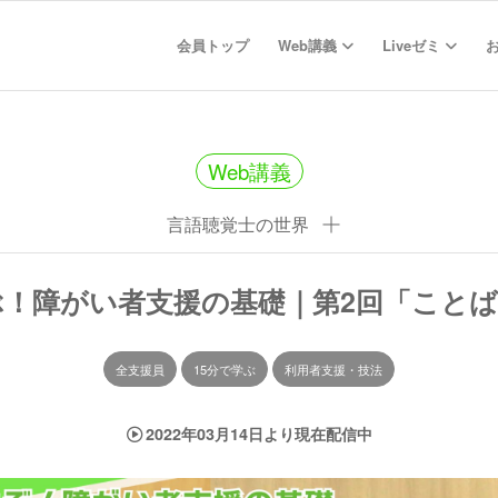
会員トップ
Web講義
Liveゼミ
Web講義
言語聴覚士の世界
ぶ！障がい者支援の基礎｜第2回「こと
全支援員
15分で学ぶ
利用者支援・技法
2022年03月14日より現在配信中