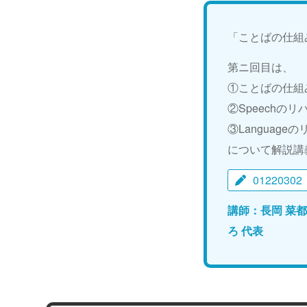
「ことばの仕組
第ニ回目は、
①ことばの仕組
②Speechの
③Language
について解説講
01220302
講師：長岡 菜
ろ 代表