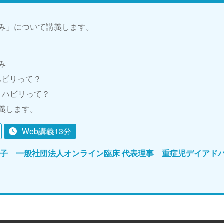
み」について講義します。
み
リハビリって？
のリハビリって？
義します。
Web講義13分
都子 一般社団法人オンライン臨床 代表理事 重症児デイアドバ