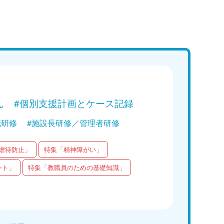
講義
学ぶ！障がい者支援の基礎｜第3回
えの仕組み」
Web講義を視聴する
ん
#個別支援計画とケース記録
職研修
#施設長研修／管理者研修
虐待防止」
特集「精神障がい」
ント」
特集「教職員のための基礎知識」