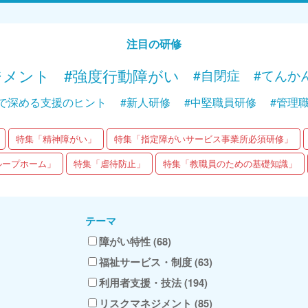
現在配信中
現在配
Web講義を視聴する
注目の研修
ジメント
#強度行動障がい
#自閉症
#てんか
で深める支援のヒント
#新人研修
#中堅職員研修
#管理
特集「精神障がい」
特集「指定障がいサービス事業所必須研修」
ループホーム」
特集「虐待防止」
特集「教職員のための基礎知識」
テーマ
障がい特性 (68)
福祉サービス・制度 (63)
利用者支援・技法 (194)
リスクマネジメント (85)