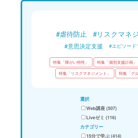
現在配信中
Web講義を視聴する
#虐待防止
#リスクマネ
#意思決定支援
#エピソード
特集「障がい特性」
特集「個別支援計画」
特集「リスクマネジメント」
特集「グ
選択
Web講座 (507)
Liveゼミ (116)
カテゴリー
15分で学ぶ (414)