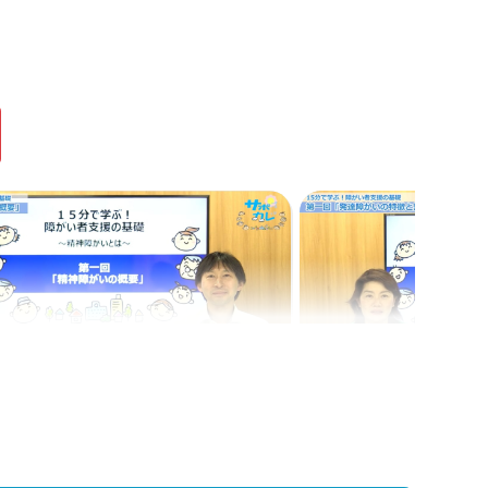
講義
学ぶ！障がい者支援の基礎｜第3回
ーチング」
Web講義を視聴する
義
特集 Web講義
学ぶ！障がい者支援の基礎｜第1回
15分で学ぶ！障がい
障がいの概要」
「発達障がいの特徴