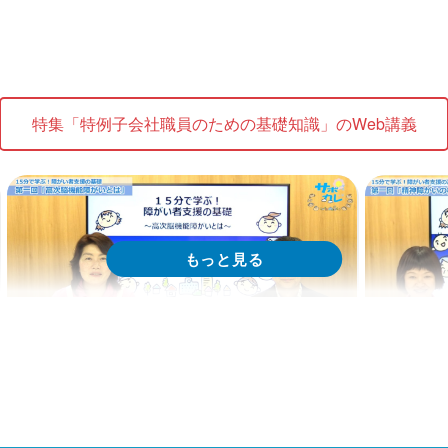
Web講義
Web
15分で学ぶ！障がい者支援の基礎｜第2回
15分で
特集「特例子会社職員のための基礎知識」のWeb講義
「自立度に応じたティーチングとコーチン
「ティ
グの活用」
Web講義を視聴する
特集 Web講義
特集 Web講
15分で学ぶ！障がい者支援の基礎｜第1回
15分で
「高次脳機能障がいとは」
「精神