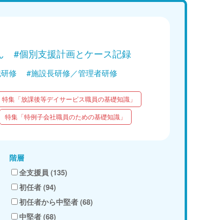
信中
現在配信中
Web講義を視聴する
Web講
ん
#個別支援計画とケース記録
職研修
#施設長研修／管理者研修
特集「放課後等デイサービス職員の基礎知識」
特集「特例子会社職員のための基礎知識」
階層
全支援員 (135)
初任者 (94)
初任者から中堅者 (68)
中堅者 (68)