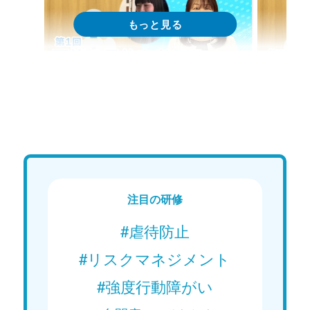
Web講義
We
15分で学ぶ！障がい者支援の基礎｜
15分
第1回「研修の目的を考える～自己
第2回
主導的な学びとは～」
Web講義を視聴する
注目の研修
#虐待防止
#リスクマネジメント
#強度行動障がい