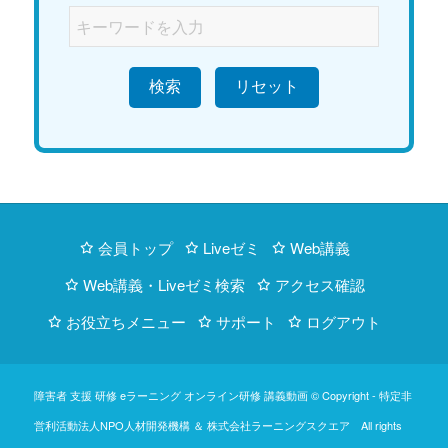
検索
会員トップ
Liveゼミ
Web講義
Web講義・Liveゼミ検索
アクセス確認
お役立ちメニュー
サポート
ログアウト
障害者 支援 研修 eラーニング オンライン研修 講義動画 © Copyright -
特定非
営利活動法人NPO人材開発機構
＆
株式会社ラーニングスクエア
All rights