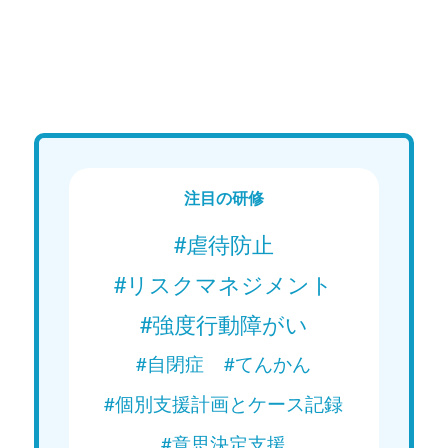
Web講義
We
15分で学ぶ！障がい者支援の基礎｜
15分
第1回「質問のスキル①」
第2回
Web講義を視聴する
注目の研修
#虐待防止
#リスクマネジメント
#強度行動障がい
#自閉症
#てんかん
#個別支援計画とケース記録
#意思決定支援