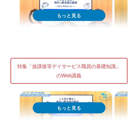
特集 Web講義
特集 Web
15分で学ぶ！障がい者支援の基礎｜
15分
第2回「障がい者支援と支援者への
第1回
特集「放課後等デイサービス職員の基礎知識」
期待」
（１）
のWeb講義
現在配信中
現在
Web講義を視聴する