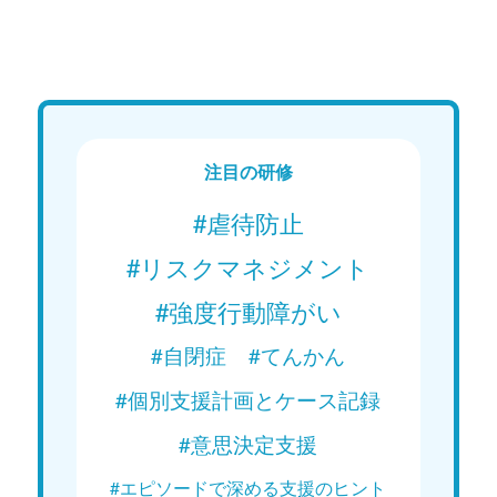
特集 Web講義
特集 Web
15分で学ぶ！障がい者支援の基礎｜
15分
第1回「知的障がい者の理解
第3回
（１）」
現在
現在配信中
注目の研修
Web講義を視聴する
#虐待防止
#リスクマネジメント
#強度行動障がい
#自閉症
#てんかん
#個別支援計画とケース記録
#意思決定支援
#エピソードで深める支援のヒント