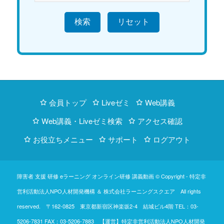
検索
会員トップ
Liveゼミ
Web講義
Web講義・Liveゼミ検索
アクセス確認
お役立ちメニュー
サポート
ログアウト
障害者 支援 研修 eラーニング オンライン研修 講義動画 © Copyright -
特定非
営利活動法人NPO人材開発機構
＆
株式会社ラーニングスクエア
All rights
reserved. 〒162-0825 東京都新宿区神楽坂2-4 結城ビル4階
TEL：03-
5206-7831
FAX：03-5206-7883 【運営】特定非営利活動法人NPO人材開発