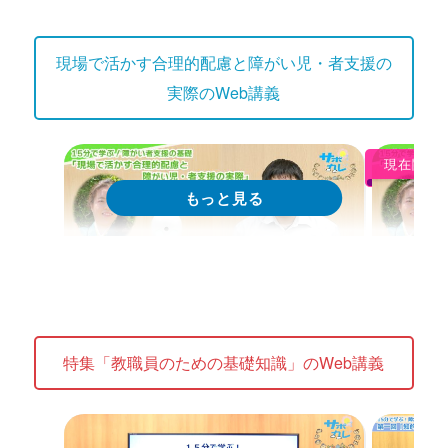
現場で活かす合理的配慮と障がい児・者支援の
実際のWeb講義
現在閲覧
Web講義
We
15分で学ぶ！障がい者支援の基礎｜
15分
特集「教職員のための基礎知識」のWeb講義
第1回「合理的配慮の具体的方法」
第2回
しやす
Web講義を視聴する