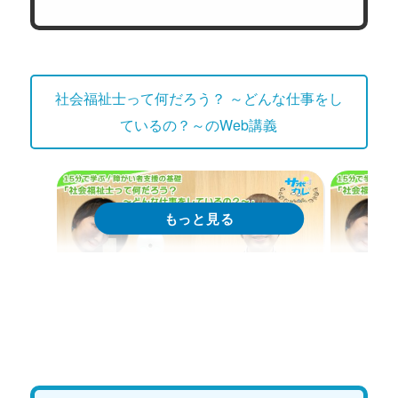
社会福祉士って何だろう？ ～どんな仕事をし
ているの？～のWeb講義
Web講義
We
15分で学ぶ！障がい者支援の基礎｜
15分
第1回「社会福祉士とは？定義と基
第2回
礎知識」
門性」