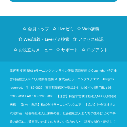
会員トップ
Liveゼミ
Web講義
Web講義・Liveゼミ検索
アクセス確認
お役立ちメニュー
サポート
ログアウト
障害者 支援 研修 eラーニング オンライン研修 講義動画 © Copyright -
特定非
営利活動法人NPO人材開発機構
＆
株式会社ラーニングスクエア
All rights
reserved. 〒162-0825 東京都新宿区神楽坂2-4 結城ビル4階
TEL：03-
5206-7831
FAX：03-5206-7883 【運営】特定非営利活動法人NPO人材開発
機構 【制作・配信】株式会社ラーニングスクエア 【協力】社会福祉法人
武蔵野会、社会福祉法人江東楓の会、社会福祉法人あだちの里をはじめ本事
業の趣旨にご賛同頂いた多くの方達のご協力のもと、講座を制作・配信して