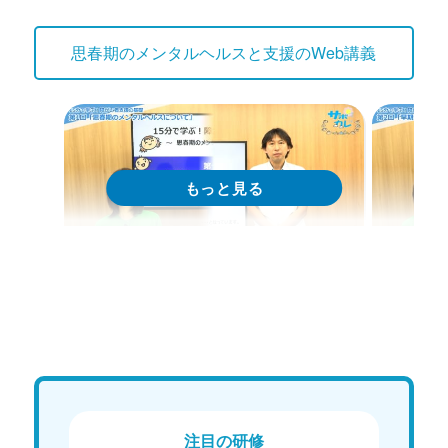
思春期のメンタルヘルスと支援のWeb講義
Web講義
We
15分で学ぶ！障がい者支援の基礎｜
15分
第1回「思春期のメンタルヘルスに
第2回
ついて」
の重
Web講義を視聴する
注目の研修