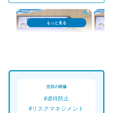
Web講義
We
シリーズで学ぶ！管理職になるため
シリー
の基礎知識｜第1回「管理職とは」
の基礎
ョン」
Web講義を視聴する
注目の研修
#虐待防止
#リスクマネジメント