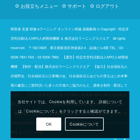
お役立ちメニュー
サポート
ログアウト
障害者 支援 研修 eラーニング オンライン研修 講義動画 © Copyright -
特定非
営利活動法人NPO人材開発機構
＆
株式会社ラーニングスクエア
All rights
reserved. 〒162-0825 東京都新宿区神楽坂2-4 結城ビル4階
TEL：03-
5206-7831
FAX：03-5206-7883 【運営】特定非営利活動法人NPO人材開発
機構 【制作・配信】株式会社ラーニングスクエア 【協力】社会福祉法人
武蔵野会、社会福祉法人江東楓の会、社会福祉法人あだちの里をはじめ本事
業の趣旨にご賛同頂いた多くの方達のご協力のもと、講座を制作・配信して
います。（居宅介護 重度訪問介護 同行援護 行動援護 療養介護 生活介護 短
当社サイトでは、Cookieを利用しています。 詳細について
期入所「ショートステイ」 重度障害者等包括支援 施設入所支援 自立訓練
は「Cookieについて」をクリックすると確認ができます。
「機能訓練・生活訓練」 宿泊型自立訓練 就労移行支援 就労継続支援A型 就
労継続支援B型 就労定着支援 自立生活援助 共同生活援助「グループホーム」
OK
Cookieについて
研修 オンライン研修）