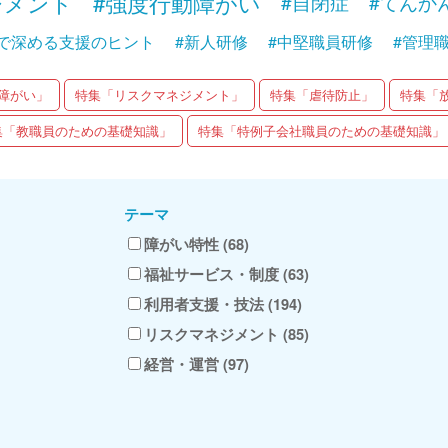
ジメント
#強度行動障がい
#自閉症
#てんか
で深める支援のヒント
#新人研修
#中堅職員研修
#管理
障がい」
特集「リスクマネジメント」
特集「虐待防止」
特集「
集「教職員のための基礎知識」
特集「特例子会社職員のための基礎知識」
テーマ
障がい特性 (68)
福祉サービス・制度 (63)
利用者支援・技法 (194)
リスクマネジメント (85)
経営・運営 (97)