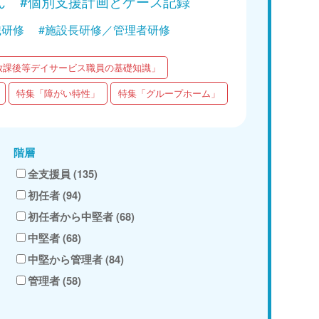
ん
#個別支援計画とケース記録
職研修
#施設長研修／管理者研修
放課後等デイサービス職員の基礎知識」
特集「障がい特性」
特集「グループホーム」
階層
全支援員 (135)
初任者 (94)
初任者から中堅者 (68)
中堅者 (68)
中堅から管理者 (84)
管理者 (58)