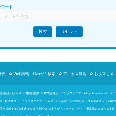
ーワード
検索
講義
Web講義・Liveゼミ検索
アクセス確認
お役立ちメ
営利活動法人NPO人材開発機構
＆
株式会社ラーニングスクエア
All rights reserve
【制作・配信】株式会社ラーニングスクエア 【協力】社会福祉法人武蔵野会、社会福祉法人江
行援護 行動援護 療養介護 生活介護 短期入所「ショートステイ」 重度障害者等包括支援