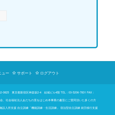
ニュー
サポート
ログアウト
d. 〒162-0825 東京都新宿区神楽坂2-4 結城ビル4階
TEL：03-5206-7831
FAX：
東楓の会、社会福祉法人あだちの里をはじめ本事業の趣旨にご賛同頂いた多くの方
 施設入所支援 自立訓練「機能訓練・生活訓練」 宿泊型自立訓練 就労移行支援