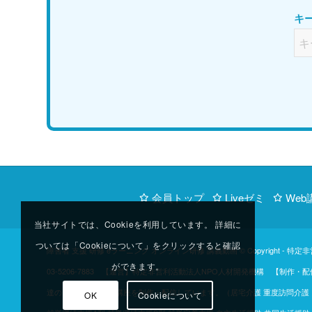
キ
会員トップ
Liveゼミ
Web
当社サイトでは、Cookieを利用しています。 詳細に
ついては「Cookieについて」をクリックすると確認
障害者 支援 研修 eラーニング オンライン研修 講義動画 © Copyright -
特定非
ができます。
03-5206-7883 【運営】特定非営利活動法人NPO人材開発機構 
達のご協力のもと、講座を制作・配信しています。（居宅介護 重度訪問介護 同
OK
Cookieについて