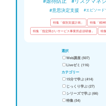
#虐待防止
#リスクマネ
#意思決定支援
#エピソード
特集「個別支援計画」
特集「精神
特集「指定障がいサービス事業所必須研修」
特
選択
Web講座 (507)
Liveゼミ (116)
カテゴリー
15分で学ぶ (414)
じっくり学ぶ (27)
シリーズで学ぶ (66)
特集 (54)