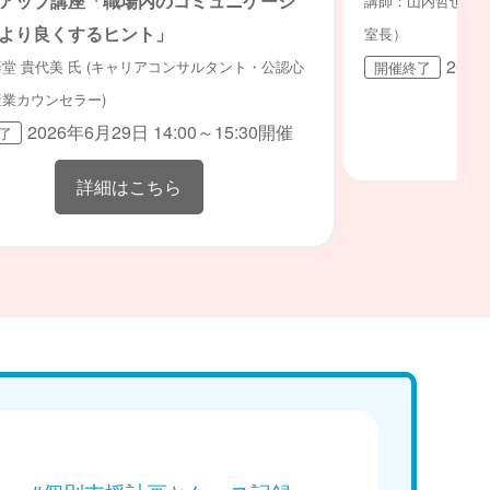
アップ講座「職場内のコミュニケーシ
講師：山内哲也氏（
より良くするヒント」
室長）
202
堂 貴代美 氏 (キャリアコンサルタント・公認心
開催終了
業カウンセラー)
2026年6月29日 14:00～15:30開催
了
詳細はこちら