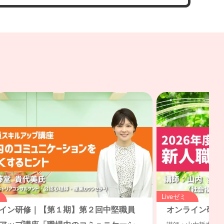
Liveゼミ
イン研修｜【第１期】第２回中堅職員
オンライン研修