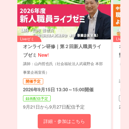
Liveゼミ
Liveゼ
オンライン研修｜第２回新人職員ライ
オン
ブゼミ
New!
堅職
ミュ
講師：山内哲也氏（社会福祉法人武蔵野会 本部
ト」
事業企画室長）
講師：
開催予定
2026年9月15日 13:30～15:00開催
ト・
録画配信予定
開催
9月21日から9月27日配信予定
202
詳細・参加はこちら