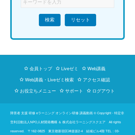
検索
会員トップ
Liveゼミ
Web講義
Web講義・Liveゼミ検索
アクセス確認
お役立ちメニュー
サポート
ログアウト
障害者 支援 研修 eラーニング オンライン研修 講義動画 © Copyright -
特定非
営利活動法人NPO人材開発機構
＆
株式会社ラーニングスクエア
All rights
reserved. 〒162-0825 東京都新宿区神楽坂2-4 結城ビル4階
TEL：03-