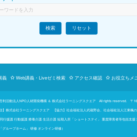
検索
講義
Web講義・Liveゼミ検索
アクセス確認
お役立ちメ
営利活動法人NPO人材開発機構
＆
株式会社ラーニングスクエア
All rights reserve
【制作・配信】株式会社ラーニングスクエア 【協力】社会福祉法人武蔵野会、社会福祉法人江
行援護 行動援護 療養介護 生活介護 短期入所「ショートステイ」 重度障害者等包括支援
助「グループホーム」 研修 オンライン研修）