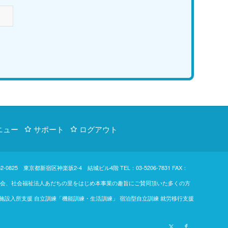
ニュー
サポート
ログアウト
d. 〒162-0825 東京都新宿区神楽坂2-4 結城ビル4階
TEL：03-5206-7831
FAX：
東楓の会、社会福祉法人あだちの里をはじめ本事業の趣旨にご賛同頂いた多くの方
 施設入所支援 自立訓練「機能訓練・生活訓練」 宿泊型自立訓練 就労移行支援