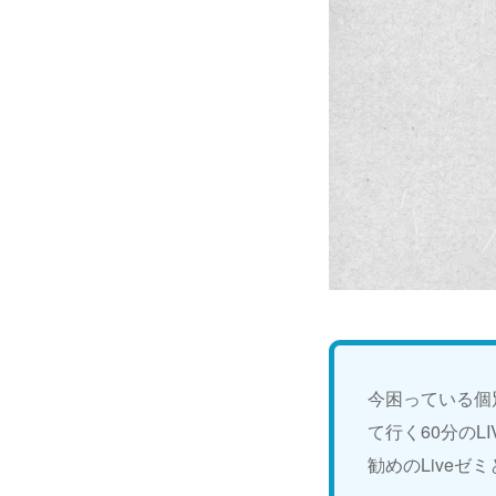
今困っている個
て行く60分の
勧めのLiveゼ