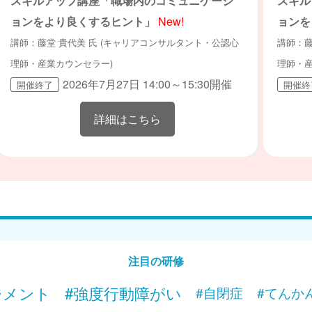
スキルアップ講座「職場内のコミュニケーシ
スキル
ョンをより良くするヒント」
New!
ョンを
講師：藤堂 貴代美 氏 (キャリアコンサルタント・公認心
講師：藤
理師・産業カウンセラー)
理師・産
2026年7月27日 14:00～15:30開催
開催終了
開催終
詳細はこちら
注目の研修
ジメント
#強度行動障がい
#自閉症
#てんか