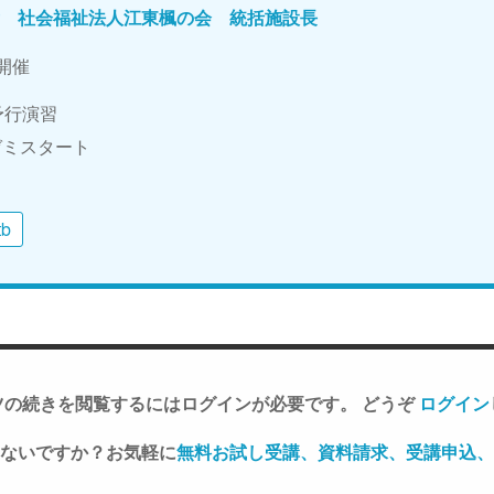
彦 社会福祉法人江東楓の会 統括施設長
日開催
続予行演習
veゼミスタート
tb
ツの続きを閲覧するにはログインが必要です。 どうぞ
ログイン
ないですか？お気軽に
無料お試し受講、資料請求、受講申込、