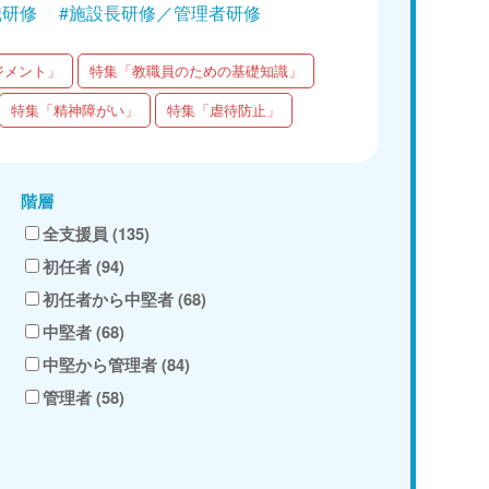
職研修
#施設長研修／管理者研修
ジメント」
特集「教職員のための基礎知識」
特集「精神障がい」
特集「虐待防止」
階層
全支援員 (135)
初任者 (94)
初任者から中堅者 (68)
中堅者 (68)
中堅から管理者 (84)
管理者 (58)