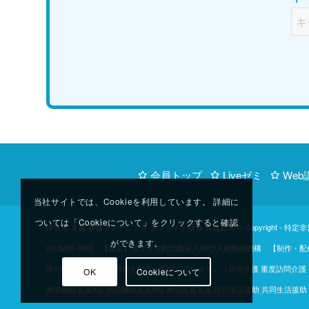
会員トップ
Liveゼミ
Web
当社サイトでは、Cookieを利用しています。 詳細に
ついては「Cookieについて」をクリックすると確認
障害者 支援 研修 eラーニング オンライン研修 講義動画 © Copyright -
特定非
ができます。
03-5206-7883 【運営】特定非営利活動法人NPO人材開発機構 
達のご協力のもと、講座を制作・配信しています。（居宅介護 重度訪問介護 同
OK
Cookieについて
就労継続支援A型 就労継続支援B型 就労定着支援 自立生活援助 共同生活援