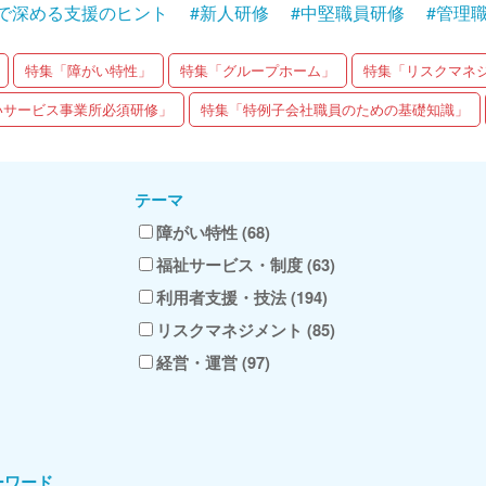
で深める支援のヒント
#新人研修
#中堅職員研修
#管理
特集「障がい特性」
特集「グループホーム」
特集「リスクマネ
いサービス事業所必須研修」
特集「特例子会社職員のための基礎知識」
テーマ
障がい特性 (68)
福祉サービス・制度 (63)
利用者支援・技法 (194)
リスクマネジメント (85)
経営・運営 (97)
ーワード