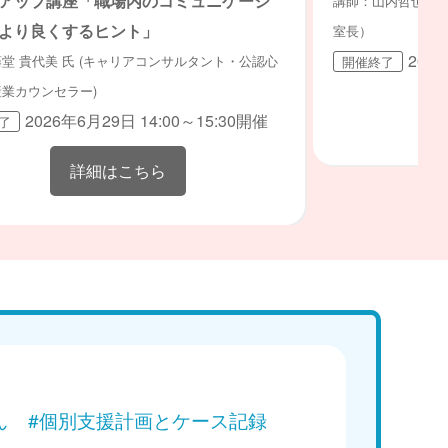
アップ講座「職場内のコミュニケーシ
講師：山内哲也氏（
より良くするヒント」
室長）
202
堂 貴代美 氏 (キャリアコンサルタント・公認心
開催終了
業カウンセラー)
2026年6月29日 14:00～15:30開催
了
詳細はこちら
ん
#個別支援計画とケース記録