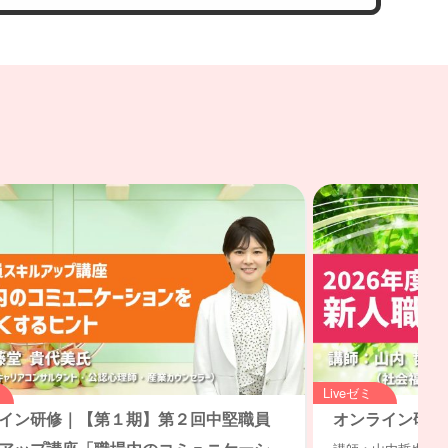
Liveゼミ
イン研修｜【第１期】第２回中堅職員
オンライン研修