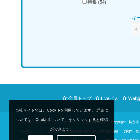
特集 (54)
キ
会員トップ
Liveゼミ
Web
当社サイトでは、Cookieを利用しています。 詳細に
ついては「Cookieについて」をクリックすると確認
障害者 支援 研修 eラーニング オンライン研修 講義動画 © Copyright -
特定非
ができます。
03-5206-7883 【運営】特定非営利活動法人NPO人材開発機構 