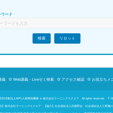
ーワード
検索
講義
Web講義・Liveゼミ検索
アクセス確認
お役立ちメ
営利活動法人NPO人材開発機構
＆
株式会社ラーニングスクエア
All rights reserve
【制作・配信】株式会社ラーニングスクエア 【協力】社会福祉法人武蔵野会、社会福祉法人江