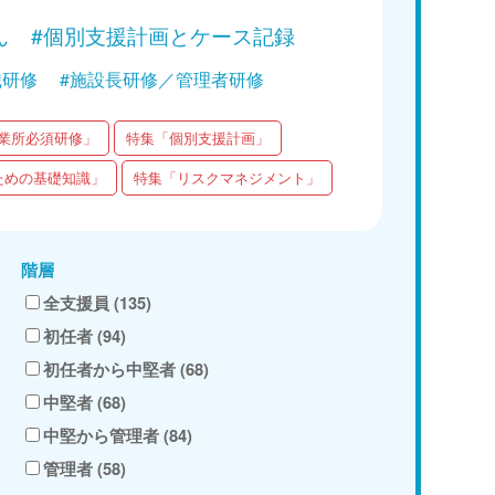
ん
#個別支援計画とケース記録
職研修
#施設長研修／管理者研修
業所必須研修」
特集「個別支援計画」
ための基礎知識」
特集「リスクマネジメント」
階層
全支援員 (135)
初任者 (94)
初任者から中堅者 (68)
中堅者 (68)
中堅から管理者 (84)
管理者 (58)