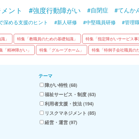
ジメント
#強度行動障がい
#自閉症
#てんか
で深める支援のヒント
#新人研修
#中堅職員研修
#管理
知識」
特集「教職員のための基礎知識」
特集「指定障がいサービス事
集「精神障がい」
特集「グループホーム」
特集「特例子会社職員の
テーマ
障がい特性 (68)
福祉サービス・制度 (63)
利用者支援・技法 (194)
リスクマネジメント (85)
経営・運営 (97)