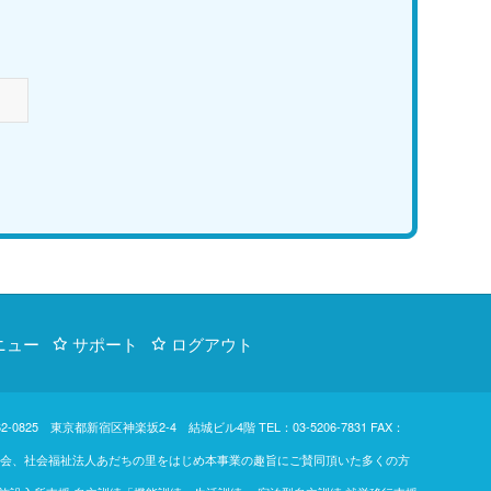
ニュー
サポート
ログアウト
d. 〒162-0825 東京都新宿区神楽坂2-4 結城ビル4階
TEL：03-5206-7831
FAX：
東楓の会、社会福祉法人あだちの里をはじめ本事業の趣旨にご賛同頂いた多くの方