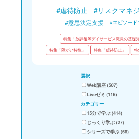
#虐待防止
#リスクマネ
#意思決定支援
#エピソード
特集「放課後等デイサービス職員の基礎
特集「障がい特性」
特集「虐待防止」
特
選択
Web講座 (507)
Liveゼミ (116)
カテゴリー
15分で学ぶ (414)
じっくり学ぶ (27)
シリーズで学ぶ (66)