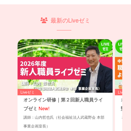
最新のLiveゼミ
Liveゼミ
Liveゼ
オンライン研修｜第２回新人職員ライ
オン
ブゼミ
New!
堅職
ミュ
講師：山内哲也氏（社会福祉法人武蔵野会 本部
ト」
事業企画室長）