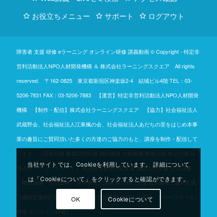
お役立ちメニュー
サポート
ログアウト
障害者 支援 研修 eラーニング オンライン研修 講義動画 © Copyright -
特定非
営利活動法人NPO人材開発機構
＆
株式会社ラーニングスクエア
All rights
reserved. 〒162-0825 東京都新宿区神楽坂2-4 結城ビル4階
TEL：03-
5206-7831
FAX：03-5206-7883 【運営】特定非営利活動法人NPO人材開発
機構 【制作・配信】株式会社ラーニングスクエア 【協力】社会福祉法人
武蔵野会、社会福祉法人江東楓の会、社会福祉法人あだちの里をはじめ本事
業の趣旨にご賛同頂いた多くの方達のご協力のもと、講座を制作・配信して
います。（居宅介護 重度訪問介護 同行援護 行動援護 療養介護 生活介護 短
当社サイトでは、Cookieを利用しています。 詳細について
期入所「ショートステイ」 重度障害者等包括支援 施設入所支援 自立訓練
は「Cookieについて」をクリックすると確認ができます。
「機能訓練・生活訓練」 宿泊型自立訓練 就労移行支援 就労継続支援A型 就
労継続支援B型 就労定着支援 自立生活援助 共同生活援助「グループホーム」
OK
Cookieについて
研修 オンライン研修）