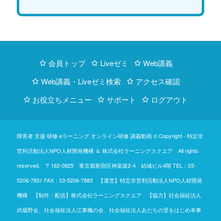
会員トップ
Liveゼミ
Web講義
Web講義・Liveゼミ検索
アクセス確認
お役立ちメニュー
サポート
ログアウト
障害者 支援 研修 eラーニング オンライン研修 講義動画 © Copyright -
特定非
営利活動法人NPO人材開発機構
＆
株式会社ラーニングスクエア
All rights
reserved. 〒162-0825 東京都新宿区神楽坂2-4 結城ビル4階
TEL：03-
5206-7831
FAX：03-5206-7883 【運営】特定非営利活動法人NPO人材開発
機構 【制作・配信】株式会社ラーニングスクエア 【協力】社会福祉法人
武蔵野会、社会福祉法人江東楓の会、社会福祉法人あだちの里をはじめ本事