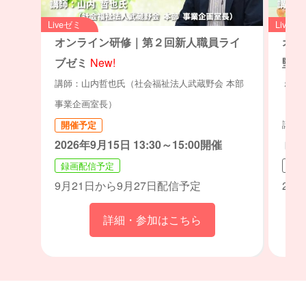
Liveゼミ
Liveゼ
オンライン研修｜第２回新人職員ライ
オン
ブゼミ
New!
堅職
ミュ
講師：山内哲也氏（社会福祉法人武蔵野会 本部
ト」
事業企画室長）
講師：
開催予定
2026年9月15日 13:30～15:00開催
ト・
録画配信予定
開催
9月21日から9月27日配信予定
202
詳細・参加はこちら