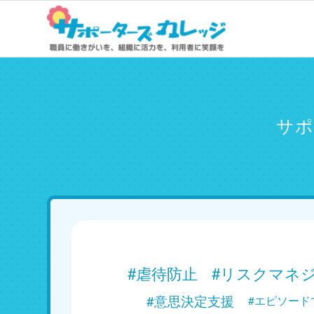
サポ
#虐待防止
#リスクマネ
#意思決定支援
#エピソード