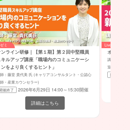
veゼミ
Liveゼミ
オンライン研修｜【第１期】第２回中堅職員
オンライ
スキルアップ講座「職場内のコミュニケーシ
講師：山内哲
ョンをより良くするヒント」
室長）
師：藤堂 貴代美 氏 (キャリアコンサルタント・公認心
開催終了
師・産業カウンセラー)
2026年6月29日 14:00～15:30開催
開催終了
詳細はこちら