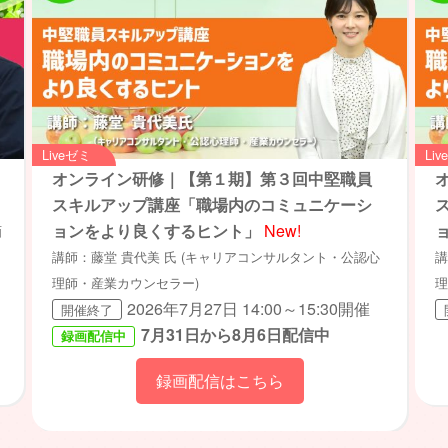
Liveゼミ
Li
オンライン研修｜【第１期】第３回中堅職員
スキルアップ講座「職場内のコミュニケーシ
ョンをより良くするヒント」
New!
画
講師：藤堂 貴代美 氏 (キャリアコンサルタント・公認心
講
理師・産業カウンセラー)
理
2026年7月27日 14:00～15:30開催
開催終了
7月31日から8月6日配信中
録画配信中
録画配信はこちら