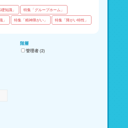
基礎知識」
特集「グループホーム」
識」
特集「精神障がい」
特集「障がい特性」
階層
管理者 (2)