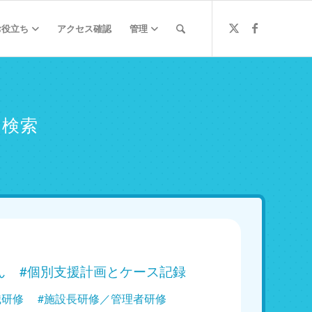
お役立ち
アクセス確認
管理
ミ検索
ん
#個別支援計画とケース記録
職研修
#施設長研修／管理者研修