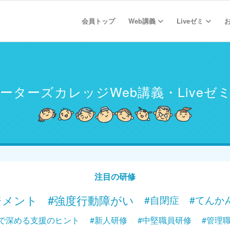
会員トップ
Web講義
Liveゼミ
ーターズカレッジ
Web講義・Liveゼ
注目の研修
ジメント
#強度行動障がい
#自閉症
#てんか
で深める支援のヒント
#新人研修
#中堅職員研修
#管理