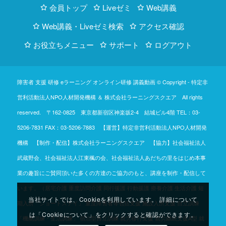
会員トップ
Liveゼミ
Web講義
Web講義・Liveゼミ検索
アクセス確認
お役立ちメニュー
サポート
ログアウト
障害者 支援 研修 eラーニング オンライン研修 講義動画 © Copyright -
特定非
営利活動法人NPO人材開発機構
＆
株式会社ラーニングスクエア
All rights
reserved. 〒162-0825 東京都新宿区神楽坂2-4 結城ビル4階
TEL：03-
5206-7831
FAX：03-5206-7883 【運営】特定非営利活動法人NPO人材開発
機構 【制作・配信】株式会社ラーニングスクエア 【協力】社会福祉法人
武蔵野会、社会福祉法人江東楓の会、社会福祉法人あだちの里をはじめ本事
業の趣旨にご賛同頂いた多くの方達のご協力のもと、講座を制作・配信して
います。（居宅介護 重度訪問介護 同行援護 行動援護 療養介護 生活介護 短
当社サイトでは、Cookieを利用しています。 詳細について
期入所「ショートステイ」 重度障害者等包括支援 施設入所支援 自立訓練
は「Cookieについて」をクリックすると確認ができます。
「機能訓練・生活訓練」 宿泊型自立訓練 就労移行支援 就労継続支援A型 就