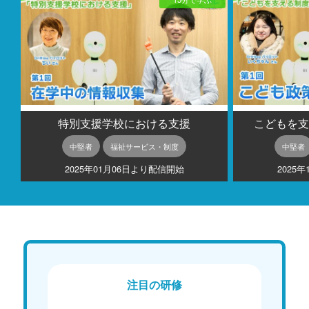
特別支援学校における支援
こどもを支
中堅者
福祉サービス・制度
中堅者
2025年01月06日より配信開始
2025
注目の研修