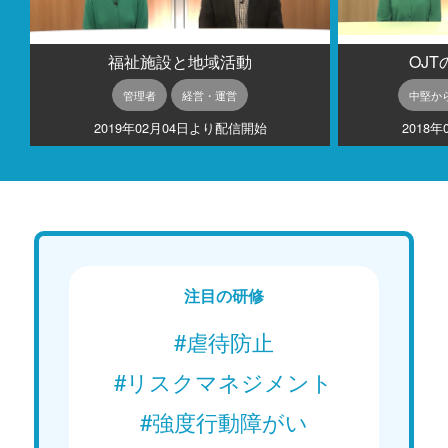
福祉施設と地域活動
OJ
管理者
経営・運営
中堅か
2019年02月04日より配信開始
2018
注目の研修
#虐待防止
#リスクマネジメント
#強度行動障がい