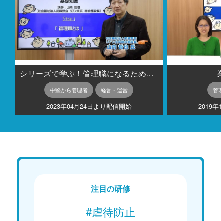
シリーズで学ぶ！管理職になるための基礎知識
中堅から管理者
経営・運営
管
2023年04月24日より配信開始
2019
注目の研修
#虐待防止