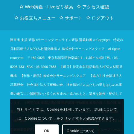
Web講義・Liveゼミ検索
アクセス確認
お役立ちメニュー
サポート
ログアウト
障害者 支援 研修 eラーニング オンライン研修 講義動画 © Copyright -
特定非
営利活動法人NPO人材開発機構
＆
株式会社ラーニングスクエア
All rights
reserved. 〒162-0825 東京都新宿区神楽坂2-4 結城ビル4階
TEL：03-
5206-7831
FAX：03-5206-7883 【運営】特定非営利活動法人NPO人材開発
機構 【制作・配信】株式会社ラーニングスクエア 【協力】社会福祉法人
武蔵野会、社会福祉法人江東楓の会、社会福祉法人あだちの里をはじめ本事
業の趣旨にご賛同頂いた多くの方達のご協力のもと、講座を制作・配信して
います。（居宅介護 重度訪問介護 同行援護 行動援護 療養介護 生活介護 短
当社サイトでは、Cookieを利用しています。 詳細について
期入所「ショートステイ」 重度障害者等包括支援 施設入所支援 自立訓練
は「Cookieについて」をクリックすると確認ができます。
「機能訓練・生活訓練」 宿泊型自立訓練 就労移行支援 就労継続支援A型 就
労継続支援B型 就労定着支援 自立生活援助 共同生活援助「グループホーム」
OK
Cookieについて