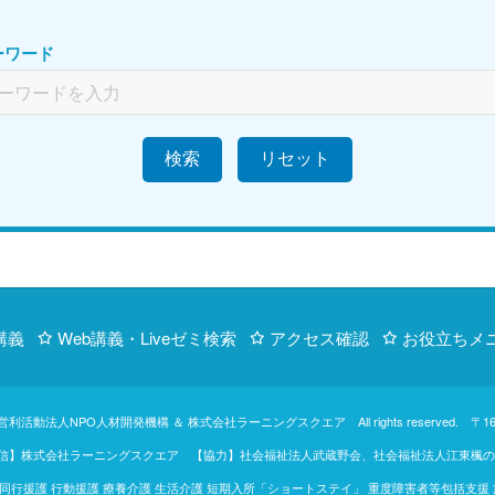
ーワード
検索
講義
Web講義・Liveゼミ検索
アクセス確認
お役立ちメ
営利活動法人NPO人材開発機構
＆
株式会社ラーニングスクエア
All rights reserve
【制作・配信】株式会社ラーニングスクエア 【協力】社会福祉法人武蔵野会、社会福祉法人江
行援護 行動援護 療養介護 生活介護 短期入所「ショートステイ」 重度障害者等包括支援