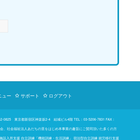
ニュー
サポート
ログアウト
d. 〒162-0825 東京都新宿区神楽坂2-4 結城ビル4階
TEL：03-5206-7831
FAX：
東楓の会、社会福祉法人あだちの里をはじめ本事業の趣旨にご賛同頂いた多くの方
 施設入所支援 自立訓練「機能訓練・生活訓練」 宿泊型自立訓練 就労移行支援