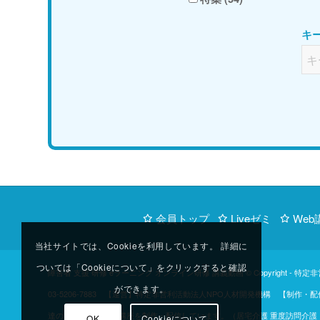
キ
会員トップ
Liveゼミ
Web
当社サイトでは、Cookieを利用しています。 詳細に
ついては「Cookieについて」をクリックすると確認
障害者 支援 研修 eラーニング オンライン研修 講義動画 © Copyright -
特定非
ができます。
03-5206-7883 【運営】特定非営利活動法人NPO人材開発機構 
達のご協力のもと、講座を制作・配信しています。（居宅介護 重度訪問介護 同
OK
Cookieについて