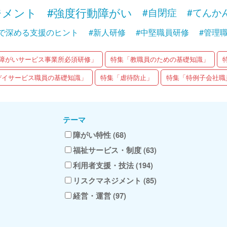
ジメント
#強度行動障がい
#自閉症
#てんか
で深める支援のヒント
#新人研修
#中堅職員研修
#管理
障がいサービス事業所必須研修」
特集「教職員のための基礎知識」
デイサービス職員の基礎知識」
特集「虐待防止」
特集「特例子会社職
テーマ
障がい特性 (68)
福祉サービス・制度 (63)
利用者支援・技法 (194)
リスクマネジメント (85)
経営・運営 (97)