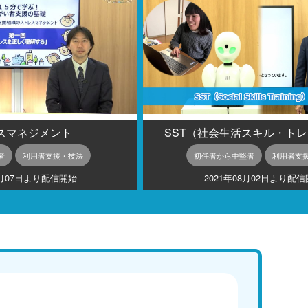
スマネジメント
SST（社会生活スキル・ト
者
利用者支援・技法
初任者から中堅者
利用者支
5月07日より配信開始
2021年08月02日より配