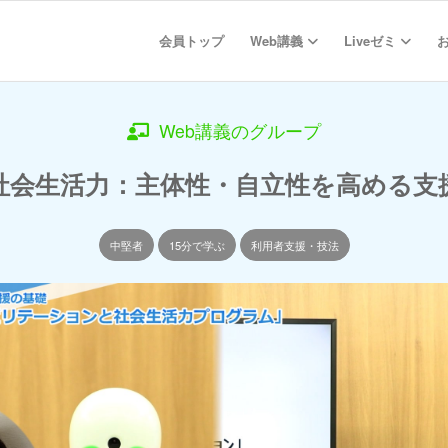
会員トップ
Web講義
Liveゼミ
Web講義のグループ
社会生活力：主体性・自立性を高める支
中堅者
15分で学ぶ
利用者支援・技法