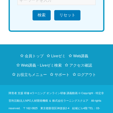
検索
会員トップ
Liveゼミ
Web講義
Web講義・Liveゼミ検索
アクセス確認
お役立ちメニュー
サポート
ログアウト
障害者 支援 研修 eラーニング オンライン研修 講義動画 © Copyright -
特定非
営利活動法人NPO人材開発機構
＆
株式会社ラーニングスクエア
All rights
reserved. 〒162-0825 東京都新宿区神楽坂2-4 結城ビル4階
TEL：03-