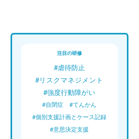
Web講義
We
15分で学ぶ！障がい者支援の基礎｜
15分
第1回「保護者との連絡ノートの書
第2回
き方」
Web講義を視聴する
注目の研修
#虐待防止
#リスクマネジメント
#強度行動障がい
#自閉症
#てんかん
#個別支援計画とケース記録
#意思決定支援