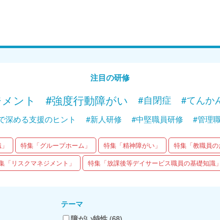
Web講義
Web
15分で学ぶ！障がい者支援の基礎｜第2回
15分で
「能力を創り出す能力”意思力”を育てよ
「”マイ
う！」
ち合い”
注目の研修
Web講義を視聴する
ジメント
#強度行動障がい
#自閉症
#てんか
で深める支援のヒント
#新人研修
#中堅職員研修
#管理
識」
特集「グループホーム」
特集「精神障がい」
特集「教職員の
集「リスクマネジメント」
特集「放課後等デイサービス職員の基礎知識
テーマ
障がい特性 (68)