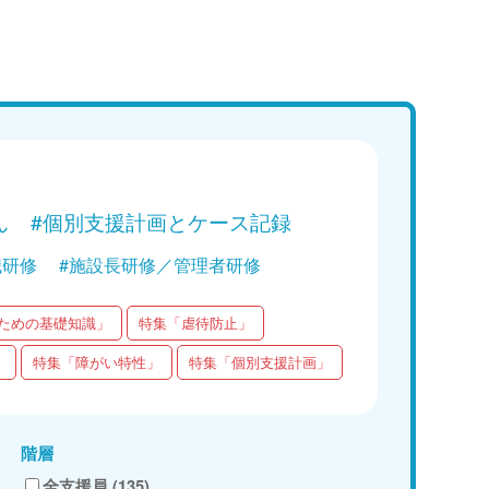
講義
学ぶ！障がい者支援の基礎｜第3回
ンドブラインドネス”を知り、“育
へ」
Web講義を視聴する
ん
#個別支援計画とケース記録
職研修
#施設長研修／管理者研修
ための基礎知識」
特集「虐待防止」
」
特集「障がい特性」
特集「個別支援計画」
階層
全支援員 (135)