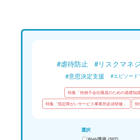
Web講義
15分で学ぶ！障がい者支援の基礎｜第1回
「能力は個人の中に“在る”ものではな
い！」
Web講義を視聴する
#虐待防止
#リスクマネ
#意思決定支援
#エピソード
特集「特例子会社職員のための基礎知
特集「指定障がいサービス事業所必須研修」
特
選択
Web講座 (507)