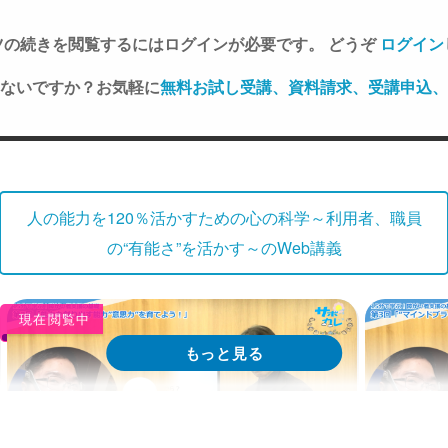
ツの続きを閲覧するにはログインが必要です。 どうぞ
ログイン
ないですか？お気軽に
無料お試し受講、資料請求、受講申込、
人の能力を120％活かすための心の科学～利用者、職員
の“有能さ”を活かす～のWeb講義
現在閲覧中