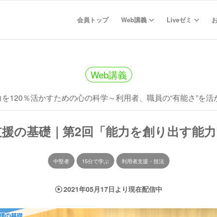
会員トップ
Web講義
Liveゼミ
Web講義
を120％活かすための心の科学～利用者、職員の“有能さ”を活
支援の基礎｜第2回「能力を創り出す能力
中堅者
15分で学ぶ
利用者支援・技法
2021年05月17日より現在配信中