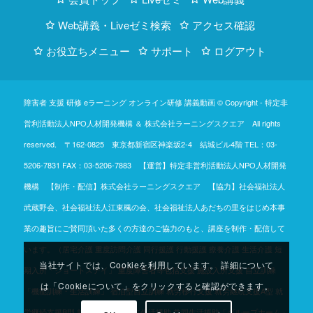
Web講義・Liveゼミ検索
アクセス確認
お役立ちメニュー
サポート
ログアウト
障害者 支援 研修 eラーニング オンライン研修 講義動画 © Copyright -
特定非
営利活動法人NPO人材開発機構
＆
株式会社ラーニングスクエア
All rights
reserved. 〒162-0825 東京都新宿区神楽坂2-4 結城ビル4階
TEL：03-
5206-7831
FAX：03-5206-7883 【運営】特定非営利活動法人NPO人材開発
機構 【制作・配信】株式会社ラーニングスクエア 【協力】社会福祉法人
武蔵野会、社会福祉法人江東楓の会、社会福祉法人あだちの里をはじめ本事
業の趣旨にご賛同頂いた多くの方達のご協力のもと、講座を制作・配信して
います。（居宅介護 重度訪問介護 同行援護 行動援護 療養介護 生活介護 短
当社サイトでは、Cookieを利用しています。 詳細について
期入所「ショートステイ」 重度障害者等包括支援 施設入所支援 自立訓練
は「Cookieについて」をクリックすると確認ができます。
「機能訓練・生活訓練」 宿泊型自立訓練 就労移行支援 就労継続支援A型 就
労継続支援B型 就労定着支援 自立生活援助 共同生活援助「グループホーム」