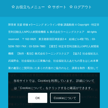
お役立ちメニュー
サポート
ログアウト
障害者 支援 研修 eラーニング オンライン研修 講義動画 © Copyright -
特定非
営利活動法人NPO人材開発機構
＆
株式会社ラーニングスクエア
All rights
reserved. 〒162-0825 東京都新宿区神楽坂2-4 結城ビル4階
TEL：03-
5206-7831
FAX：03-5206-7883 【運営】特定非営利活動法人NPO人材開発
機構 【制作・配信】株式会社ラーニングスクエア 【協力】社会福祉法人
武蔵野会、社会福祉法人江東楓の会、社会福祉法人あだちの里をはじめ本事
業の趣旨にご賛同頂いた多くの方達のご協力のもと、講座を制作・配信して
います。（居宅介護 重度訪問介護 同行援護 行動援護 療養介護 生活介護 短
当社サイトでは、Cookieを利用しています。 詳細について
期入所「ショートステイ」 重度障害者等包括支援 施設入所支援 自立訓練
は「Cookieについて」をクリックすると確認ができます。
「機能訓練・生活訓練」 宿泊型自立訓練 就労移行支援 就労継続支援A型 就
労継続支援B型 就労定着支援 自立生活援助 共同生活援助「グループホーム」
OK
Cookieについて
研修 オンライン研修）