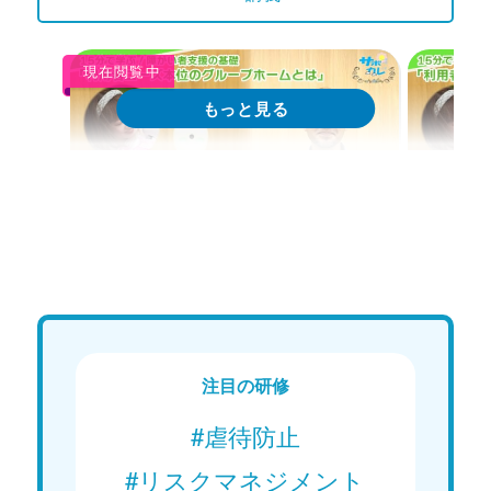
現在閲覧中
Web講義
We
15分で学ぶ！障がい者支援の基礎｜
15分
第1回「グループホームでのアセス
第2回
メントと支援のプロセス」
ポイン
Web講義を視聴する
注目の研修
#虐待防止
#リスクマネジメント