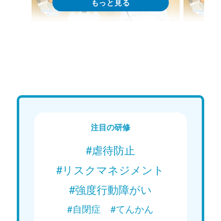
Web講義
We
15分で学ぶ！障がい者支援の基礎｜
15分
第1回「在学中の情報収集」
第2回
Web講義を視聴する
注目の研修
#虐待防止
#リスクマネジメント
#強度行動障がい
#自閉症
#てんかん