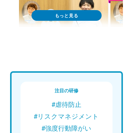
Web講義
We
15分で学ぶ！障がい者支援の基礎｜
15分
第1回「在学中の情報収集」
第2回
Web講義を視聴する
注目の研修
#虐待防止
#リスクマネジメント
#強度行動障がい