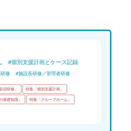
講義
Web講義
学ぶ！障がい者支援の基礎｜第3回
【参考動画】【能登
（通所系・訪問系）での備え」
家屋、迫る津波 ド
後の石川・珠洲市宝立
Web講義を視聴する
earthquake（
YouTubeチャンネ
ん
#個別支援計画とケース記録
Web講
職研修
#施設長研修／管理者研修
必須研修」
特集「個別支援計画」
の基礎知識」
特集「グループホーム」