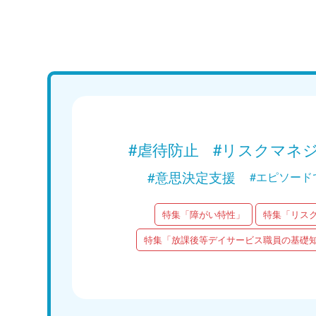
Web講義
15分で学ぶ！障がい者支援の基礎｜第1回
「南海トラフ、北海道・三陸沖後発地震に
ついて」
Web講義を視聴する
#虐待防止
#リスクマネ
#意思決定支援
#エピソード
特集「障がい特性」
特集「リス
特集「放課後等デイサービス職員の基礎