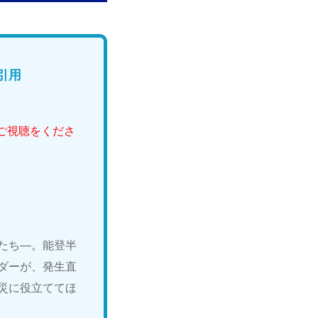
引用
。
にてご視聴をくださ
たち―。能登半
ダーが、発生直
災に役立ててほ