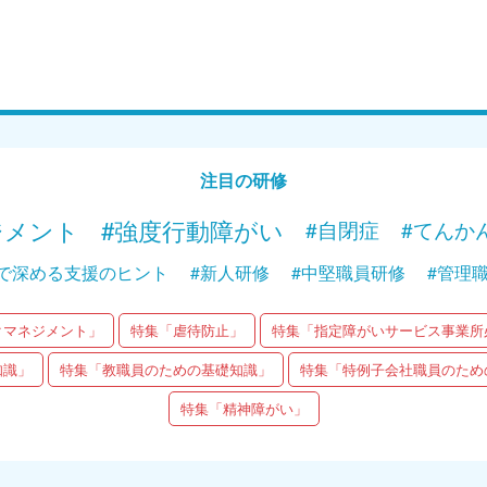
Web講義
Web
15分で学ぶ！障がい者支援の基礎｜第2回
15分で
「入所施設での備え」
「在宅
Web講義を視聴する
注目の研修
ジメント
#強度行動障がい
#自閉症
#てんか
で深める支援のヒント
#新人研修
#中堅職員研修
#管理
クマネジメント」
特集「虐待防止」
特集「指定障がいサービス事業所
知識」
特集「教職員のための基礎知識」
特集「特例子会社職員のため
特集「精神障がい」