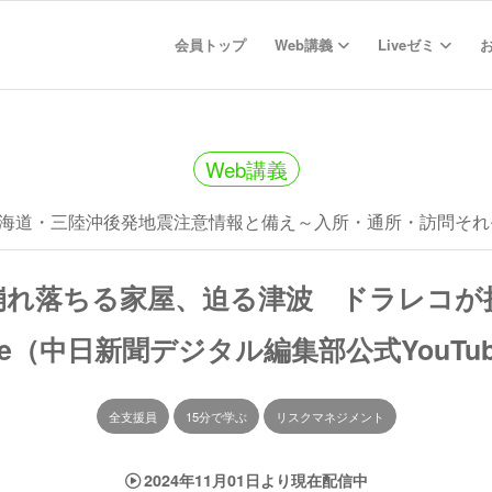
会員トップ
Web講義
Liveゼミ
Web講義
海道・三陸沖後発地震注意情報と備え～入所・通所・訪問それ
崩れ落ちる家屋、迫る津波 ドラレコが
hquake（中日新聞デジタル編集部公式You
全支援員
15分で学ぶ
リスクマネジメント
2024年11月01日より現在配信中