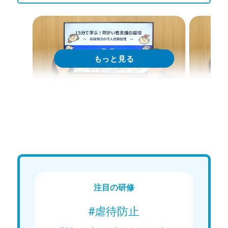
Web講義
We
15分で学ぶ！障がい者支援の基礎｜
15分
第1回「個人情報保護法の理解」
第2回
とし穴
Web講義を視聴する
とし穴
注目の研修
#虐待防止