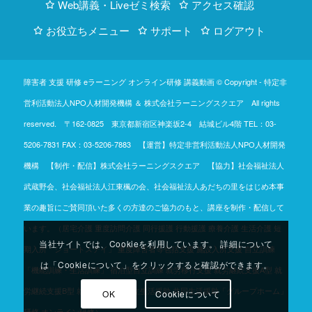
Web講義・Liveゼミ検索
アクセス確認
お役立ちメニュー
サポート
ログアウト
障害者 支援 研修 eラーニング オンライン研修 講義動画 © Copyright -
特定非
営利活動法人NPO人材開発機構
＆
株式会社ラーニングスクエア
All rights
reserved. 〒162-0825 東京都新宿区神楽坂2-4 結城ビル4階
TEL：03-
5206-7831
FAX：03-5206-7883 【運営】特定非営利活動法人NPO人材開発
機構 【制作・配信】株式会社ラーニングスクエア 【協力】社会福祉法人
武蔵野会、社会福祉法人江東楓の会、社会福祉法人あだちの里をはじめ本事
業の趣旨にご賛同頂いた多くの方達のご協力のもと、講座を制作・配信して
います。（居宅介護 重度訪問介護 同行援護 行動援護 療養介護 生活介護 短
当社サイトでは、Cookieを利用しています。 詳細について
期入所「ショートステイ」 重度障害者等包括支援 施設入所支援 自立訓練
は「Cookieについて」をクリックすると確認ができます。
「機能訓練・生活訓練」 宿泊型自立訓練 就労移行支援 就労継続支援A型 就
労継続支援B型 就労定着支援 自立生活援助 共同生活援助「グループホーム」
OK
Cookieについて
研修 オンライン研修）