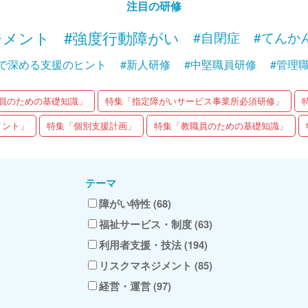
注目の研修
ジメント
#強度行動障がい
#自閉症
#てんか
で深める支援のヒント
#新人研修
#中堅職員研修
#管理
員のための基礎知識」
特集「指定障がいサービス事業所必須研修」
メント」
特集「個別支援計画」
特集「教職員のための基礎知識」
テーマ
障がい特性 (68)
福祉サービス・制度 (63)
利用者支援・技法 (194)
リスクマネジメント (85)
経営・運営 (97)