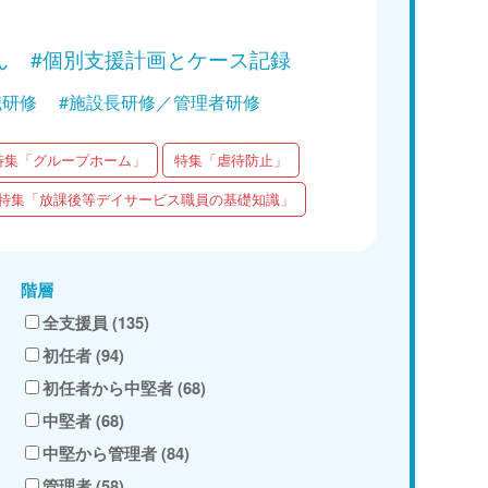
ん
#個別支援計画とケース記録
職研修
#施設長研修／管理者研修
特集「グループホーム」
特集「虐待防止」
特集「放課後等デイサービス職員の基礎知識」
階層
全支援員 (135)
初任者 (94)
初任者から中堅者 (68)
中堅者 (68)
中堅から管理者 (84)
管理者 (58)