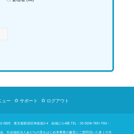
ニュー
サポート
ログアウト
d. 〒162-0825 東京都新宿区神楽坂2-4 結城ビル4階
TEL：03-5206-7831
FAX：
東楓の会、社会福祉法人あだちの里をはじめ本事業の趣旨にご賛同頂いた多くの方