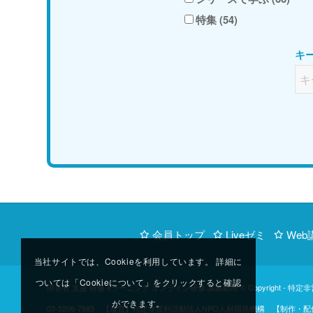
特集 (54)
キ
会員トップ
Liveゼミ
Web
当社サイトでは、Cookieを利用しています。 詳細に
ついては「Cookieについて」をクリックすると確認
障害者 支援 研修 eラーニング オンライン研修 講義動画 © Copyright -
特定非
ができます。
03-5206-7883 【運営】特定非営利活動法人NPO人材開発機構 