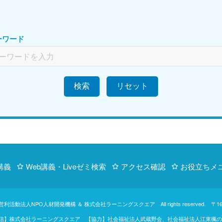
ーワード
検索
講義
Web講義・Liveゼミ検索
アクセス確認
お役立ちメ
営利活動法人NPO人材開発機構
＆
株式会社ラーニングスクエア
All rights reserve
【制作・配信】株式会社ラーニングスクエア 【協力】社会福祉法人武蔵野会、社会福祉法人江