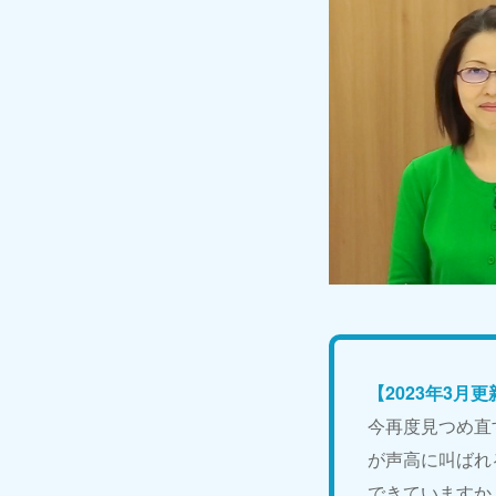
【2023年3月更
今再度見つめ直
が声高に叫ばれ
できていますか