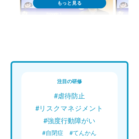
Web講義
We
シリーズで学ぶ！エピソードで深め
シリー
る支援のヒント｜エピソード1「支
る支援
援者の不安や悩み」
援者の
Web講義を視聴する
注目の研修
#虐待防止
#リスクマネジメント
#強度行動障がい
#自閉症
#てんかん