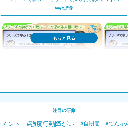
Web講義
Web講義
Web
シリーズで学ぶ！エピソードで深める支援
シリー
のヒント｜エピソード2「支援者のジレン
のヒント
マ（葛藤）」
枯渇」
注目の研修
Web講義を視聴する
ジメント
#強度行動障がい
#自閉症
#てんか