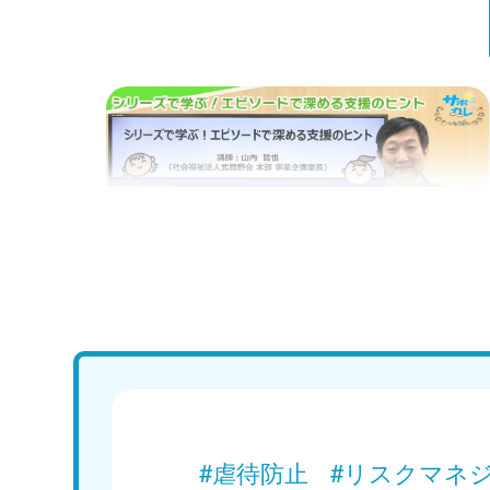
Web講義
シリーズで学ぶ！エピソードで深める支援
のヒント｜エピソード1「支援者の不安や
悩み」
Web講義を視聴する
#虐待防止
#リスクマネ