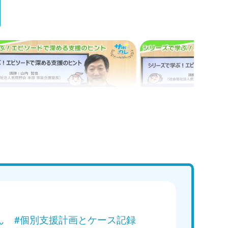
講義
Web講義
ズで学ぶ！エピソードで深める支援
シリーズで学ぶ！エ
｜エピソード3「支援者の共感の
のヒント｜エピソー
目標が描けない」
Ne
Web講義を視聴する
Web講
ん
#個別支援計画とケース記録