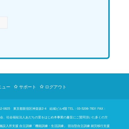
ニュー
サポート
ログアウト
d. 〒162-0825 東京都新宿区神楽坂2-4 結城ビル4階
TEL：03-5206-7831
FAX：
東楓の会、社会福祉法人あだちの里をはじめ本事業の趣旨にご賛同頂いた多くの方
 施設入所支援 自立訓練「機能訓練・生活訓練」 宿泊型自立訓練 就労移行支援