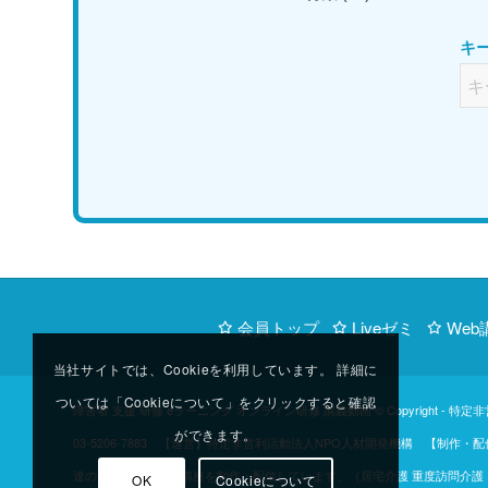
キ
会員トップ
Liveゼミ
Web
当社サイトでは、Cookieを利用しています。 詳細に
ついては「Cookieについて」をクリックすると確認
障害者 支援 研修 eラーニング オンライン研修 講義動画 © Copyright -
特定非
ができます。
03-5206-7883 【運営】特定非営利活動法人NPO人材開発機構 
達のご協力のもと、講座を制作・配信しています。（居宅介護 重度訪問介護 同
OK
Cookieについて