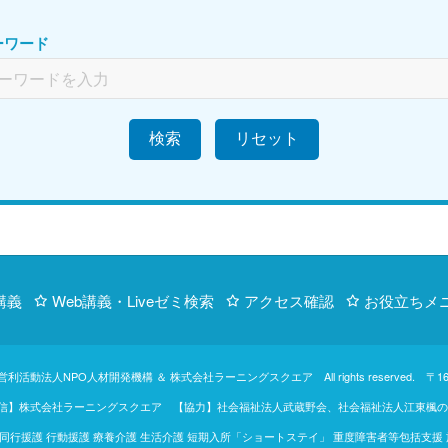
ーワード
検索
講義
Web講義・Liveゼミ検索
アクセス確認
お役立ちメ
営利活動法人NPO人材開発機構
＆
株式会社ラーニングスクエア
All rights reserve
【制作・配信】株式会社ラーニングスクエア 【協力】社会福祉法人武蔵野会、社会福祉法人江
行援護 行動援護 療養介護 生活介護 短期入所「ショートステイ」 重度障害者等包括支援