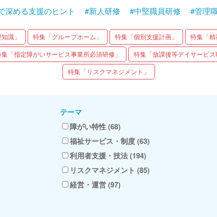
で深める支援のヒント
#新人研修
#中堅職員研修
#管理
礎知識」
特集「グループホーム」
特集「個別支援計画」
特集「精
特集「指定障がいサービス事業所必須研修」
特集「放課後等デイサービス
特集「リスクマネジメント」
テーマ
障がい特性 (68)
福祉サービス・制度 (63)
利用者支援・技法 (194)
リスクマネジメント (85)
経営・運営 (97)