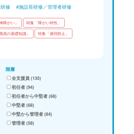
職研修
#施設長研修／管理者研修
神障がい」
特集「障がい特性」
職員の基礎知識」
特集「虐待防止」
階層
全支援員 (135)
初任者 (94)
初任者から中堅者 (68)
中堅者 (68)
中堅から管理者 (84)
管理者 (58)