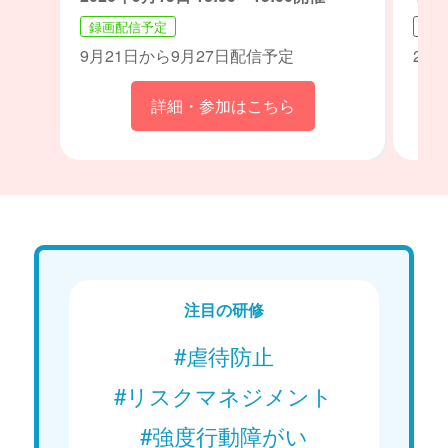
録画配信予定
開催
9月21日から9月27日配信予定
202
詳細・参加はこちら
注目の研修
#虐待防止
#リスクマネジメント
#強度行動障がい