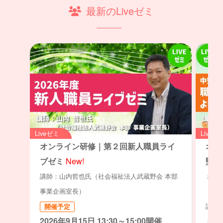
最新のLiveゼミ
Liveゼミ
Liveゼ
オンライン研修｜第２回新人職員ライ
オン
ブゼミ
New!
堅職
ミュ
講師：山内哲也氏（社会福祉法人武蔵野会 本部
ト」
事業企画室長）
講師：
開催予定
2026年9月15日 13:30～15:00開催
ト・