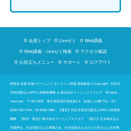
会員トップ
Liveゼミ
Web講義
Web講義・Liveゼミ検索
アクセス確認
お役立ちメニュー
サポート
ログアウト
障害者 支援 研修 eラーニング オンライン研修 講義動画 © Copyright -
特定非
営利活動法人NPO人材開発機構
＆
株式会社ラーニングスクエア
All rights
reserved. 〒162-0825 東京都新宿区神楽坂2-4 結城ビル4階
TEL：03-
5206-7831
FAX：03-5206-7883 【運営】特定非営利活動法人NPO人材開発
機構 【制作・配信】株式会社ラーニングスクエア 【協力】社会福祉法人
武蔵野会、社会福祉法人江東楓の会、社会福祉法人あだちの里をはじめ本事