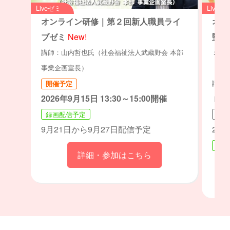
Liveゼミ
Liveゼ
オンライン研修｜第２回新人職員ライ
オン
ブゼミ
New!
堅職
ミュ
講師：山内哲也氏（社会福祉法人武蔵野会 本部
ト」
事業企画室長）
講師：
開催予定
2026年9月15日 13:30～15:00開催
ト・
録画配信予定
開催
9月21日から9月27日配信予定
202
録画
詳細・参加はこちら