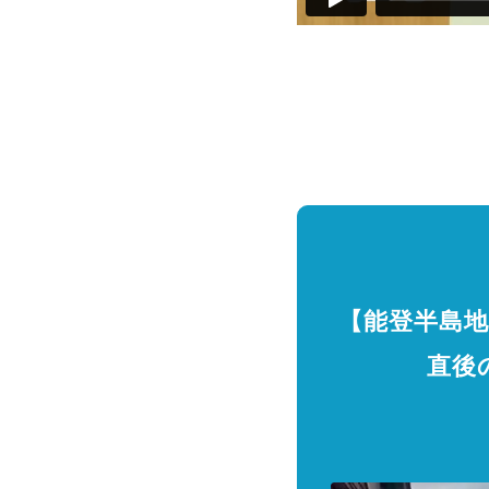
【能登半島
直後の