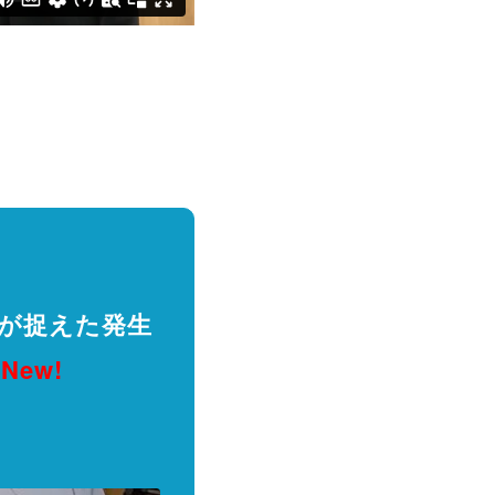
が捉えた発生
e
New!