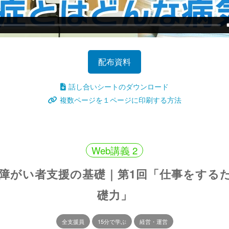
配布資料
話し合いシートのダウンロード
複数ページを１ページに印刷する方法
Web講義 2
！障がい者支援の基礎｜第1回「仕事をする
礎力」
全支援員
15分で学ぶ
経営・運営