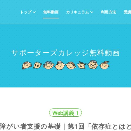
トップ
無料動画
カリキュラム
利用方法
受
サポーターズカレッジ
無料動画
Web講義 1
！障がい者支援の基礎｜第1回「依存症とは