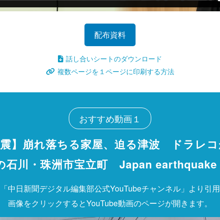
配布資料
話し合いシートのダウンロード
複数ページを１ページに印刷する方法
おすすめ動画１
地震】崩れ落ちる家屋、迫る津波 ドラレコ
石川・珠洲市宝立町 Japan earthquak
「中日新聞デジタル編集部公式YouTubeチャンネル」より引用
画像をクリックするとYouTube動画のページが開きます。