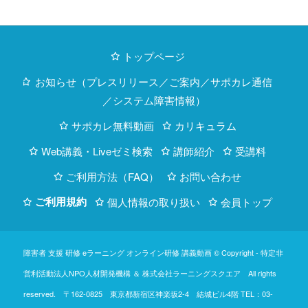
トップページ
お知らせ（プレスリリース／ご案内／サポカレ通信
／システム障害情報）
サポカレ無料動画
カリキュラム
Web講義・Liveゼミ検索
講師紹介
受講料
ご利用方法（FAQ）
お問い合わせ
ご利用規約
個人情報の取り扱い
会員トップ
障害者 支援 研修 eラーニング オンライン研修 講義動画 © Copyright -
特定非
営利活動法人NPO人材開発機構
＆
株式会社ラーニングスクエア
All rights
reserved. 〒162-0825 東京都新宿区神楽坂2-4 結城ビル4階
TEL：03-