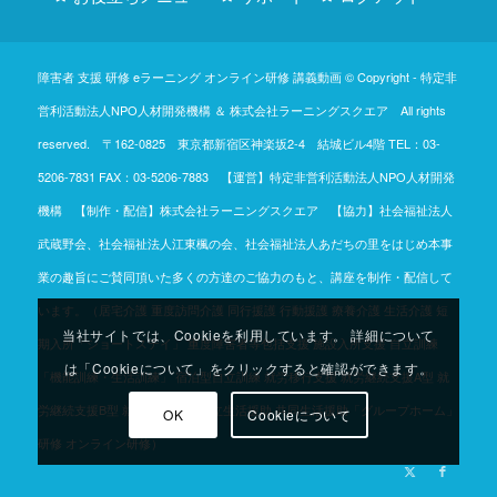
障害者 支援 研修 eラーニング オンライン研修 講義動画 © Copyright -
特定非
営利活動法人NPO人材開発機構
＆
株式会社ラーニングスクエア
All rights
reserved. 〒162-0825 東京都新宿区神楽坂2-4 結城ビル4階
TEL：03-
5206-7831
FAX：03-5206-7883 【運営】特定非営利活動法人NPO人材開発
機構 【制作・配信】株式会社ラーニングスクエア 【協力】社会福祉法人
武蔵野会、社会福祉法人江東楓の会、社会福祉法人あだちの里をはじめ本事
業の趣旨にご賛同頂いた多くの方達のご協力のもと、講座を制作・配信して
います。（居宅介護 重度訪問介護 同行援護 行動援護 療養介護 生活介護 短
当社サイトでは、Cookieを利用しています。 詳細について
期入所「ショートステイ」 重度障害者等包括支援 施設入所支援 自立訓練
は「Cookieについて」をクリックすると確認ができます。
「機能訓練・生活訓練」 宿泊型自立訓練 就労移行支援 就労継続支援A型 就
労継続支援B型 就労定着支援 自立生活援助 共同生活援助「グループホーム」
OK
Cookieについて
研修 オンライン研修）