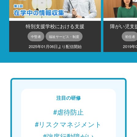
特別支援学校における支援
障がい児支
中堅者
福祉サービス・制度
初任者
2025年01月06日より配信開始
2019
注目の研修
#虐待防止
#リスクマネジメント
#強度行動障がい