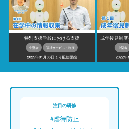
特別支援学校における支援
中堅者
福祉サービス・制度
中堅者
2025年01月06日より配信開始
2022
注目の研修
#虐待防止