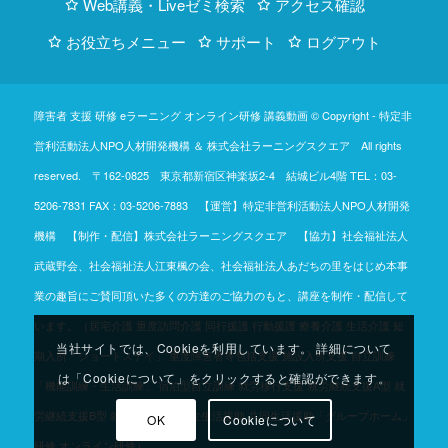
Web講義・Liveゼミ検索
アクセス確認
お役立ちメニュー
サポート
ログアウト
障害者 支援 研修 eラーニング オンライン研修 講義動画 © Copyright -
特定非
営利活動法人NPO人材開発機構
＆
株式会社ラーニングスクエア
All rights
reserved. 〒162-0825 東京都新宿区神楽坂2-4 結城ビル4階
TEL：03-
5206-7831
FAX：03-5206-7883 【運営】特定非営利活動法人NPO人材開発
機構 【制作・配信】株式会社ラーニングスクエア 【協力】社会福祉法人
武蔵野会、社会福祉法人江東楓の会、社会福祉法人あだちの里をはじめ本事
業の趣旨にご賛同頂いた多くの方達のご協力のもと、講座を制作・配信して
います。（居宅介護 重度訪問介護 同行援護 行動援護 療養介護 生活介護 短
当社サイトでは、Cookieを利用しています。 詳細について
期入所「ショートステイ」 重度障害者等包括支援 施設入所支援 自立訓練
は「Cookieについて」をクリックすると確認ができます。
「機能訓練・生活訓練」 宿泊型自立訓練 就労移行支援 就労継続支援A型 就
労継続支援B型 就労定着支援 自立生活援助 共同生活援助「グループホーム」
OK
Cookieについて
研修 オンライン研修）